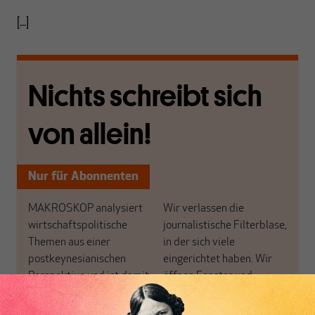
[...]
Nichts schreibt sich
von allein!
Nur für Abonnenten
MAKROSKOP analysiert
Wir verlassen die
wirtschaftspolitische
journalistische Filterblase,
Themen aus einer
in der sich viele
postkeynesianischen
eingerichtet haben. Wir
Perspektive und ist damit
öffnen Fenster und
in Deutschland einzigartig.
bringen frische Luft in die
MAKROSKOP steht für
engen und verstaubten