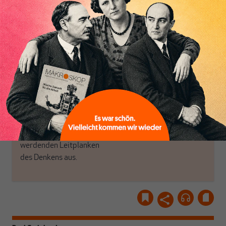
das große Ganze. Wir
Debattenräume.
haben einen Blick auf
Brauchen Sie auch frische
Geld, Wirtschaft und
Luft? Dann folgen Sie
Politik, den Sie so
einfach dem Button.
woanders nicht finden.
Dabei leben wir von
unseren Autoren, ihren
ABONNIEREN SIE
Recherchen, ihrem Wissen
MAKROSKOP
und ihrem Enthusiasmus.
Gemeinsam scheren wir
Schon Abonnent? Dann
aus den schmaler
hier
einloggen
!
werdenden Leitplanken
des Denkens aus.