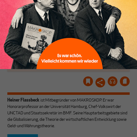
Dabei leben wir von
unseren Autoren, ihren
ABONNIEREN SIE
Recherchen, ihrem Wissen
MAKROSKOP
und ihrem Enthusiasmus.
Gemeinsam scheren wir
Schon Abonnent? Dann
aus den schmaler
hier
einloggen
!
werdenden Leitplanken
des Denkens aus.
Heiner Flassbeck
ist Mitbegründer von MAKROSKOP.
Er war
Honorarprofessor an der Universität Hamburg, Chef-Volkswirt der
UNCTAD und Staatssekretär im BMF. Seine Hauptarbeitsgebiete sind
die Globalisierung, die Theorie der wirtschaftlichen Entwicklung sowie
Geld- und Währungstheorie.