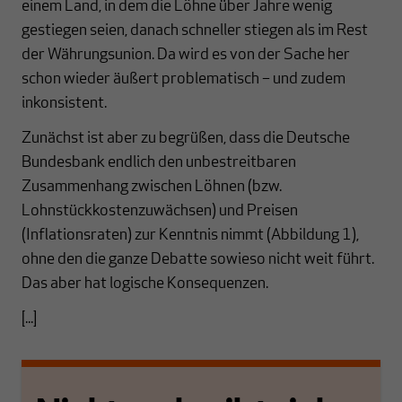
einem Land, in dem die Löhne über Jahre wenig
gestiegen seien, danach schneller stiegen als im Rest
der Währungsunion. Da wird es von der Sache her
schon wieder äußert problematisch – und zudem
inkonsistent.
Zunächst ist aber zu begrüßen, dass die Deutsche
Bundesbank endlich den unbestreitbaren
Zusammenhang zwischen Löhnen (bzw.
Lohnstückkostenzuwächsen) und Preisen
(Inflationsraten) zur Kenntnis nimmt (Abbildung 1),
ohne den die ganze Debatte sowieso nicht weit führt.
Das aber hat logische Konsequenzen.
[...]