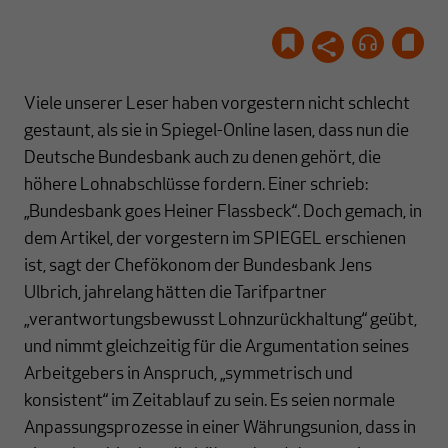
Viele unserer Leser haben vorgestern nicht schlecht
gestaunt, als sie in Spiegel-Online lasen, dass nun die
Deutsche Bundesbank auch zu denen gehört, die
höhere Lohnabschlüsse fordern. Einer schrieb:
„Bundesbank goes Heiner Flassbeck“. Doch gemach, in
dem Artikel, der vorgestern im SPIEGEL erschienen
ist, sagt der Chefökonom der Bundesbank Jens
Ulbrich, jahrelang hätten die Tarifpartner
„verantwortungsbewusst Lohnzurückhaltung“ geübt,
und nimmt gleichzeitig für die Argumentation seines
Arbeitgebers in Anspruch, „symmetrisch und
konsistent“ im Zeitablauf zu sein. Es seien normale
Anpassungsprozesse in einer Währungsunion, dass in