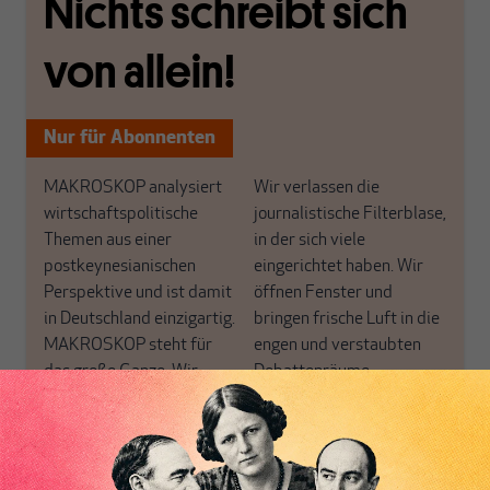
Nichts schreibt sich
von allein!
Nur für Abonnenten
MAKROSKOP analysiert
Wir verlassen die
wirtschaftspolitische
journalistische Filterblase,
Themen aus einer
in der sich viele
postkeynesianischen
eingerichtet haben. Wir
Perspektive und ist damit
öffnen Fenster und
in Deutschland einzigartig.
bringen frische Luft in die
MAKROSKOP steht für
engen und verstaubten
das große Ganze. Wir
Debattenräume.
haben einen Blick auf
Brauchen Sie auch frische
Geld, Wirtschaft und
Luft? Dann folgen Sie
Politik, den Sie so
einfach dem Button.
woanders nicht finden.