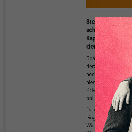
Steigende Masse
schon Kalecki ha
Kapitalismus not
der Arbeitnehme
Spätestens seit der
derzeitigen kapital
hochaktuell. Das Ziel
hierarchisch geprägte
Privilegierten in z
politischer Macht er
Dann besteht die Hof
eingedämmt werden k
Wirtschaft über poli