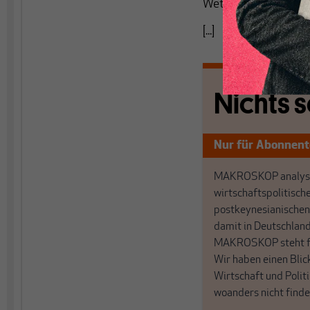
Wettbewerbsmärkte 
[...]
Nichts s
Nur für Abonnen
MAKROSKOP analysi
wirtschaftspolitisch
postkeynesianischen
damit in Deutschland
MAKROSKOP steht fü
Wir haben einen Blic
Wirtschaft und Politi
woanders nicht finde