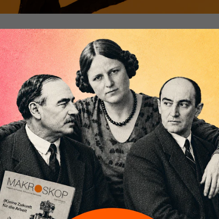
neinkommen sind die Grundlage von Profit. Doch
t gesehen, dass Unternehmer diesen für den
wendigen Anstieg verhindern, sobald die Macht
r schwindet.
 Finanzkrise 2007/2008 ist die Frage nach einem Umbau des
istischen Systems zum Zweck seiner Aufrechterhaltung wiede
 kann nur sein, eine Rückentwicklung zu einer stark
n Gesellschaft auszuschließen. Einer Gesellschaft, in der die
unehmendem Maße ihre Einkommen auf der Grundlage
zielen und damit von Renten leben.
fnung, dass die politische Polarisierung der Gesellschaft
ann. Und dass sich die Tendenz zur Steuerung der
tische Allianzen, Seilschaften und Ränke statt über