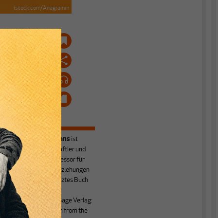
istock.com/Anagramm
r
Hartmut Elsenhans
ist
Politikwissenschaftler und
emeritierter Professor für
Internationale Beziehungen
in Leipzig. Sein letztes Buch
erschien 2015 im
amerikanischen Sage Verlag:
Saving Capitalism from the