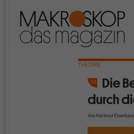
THEORIE
Die B
durch di
Von
Hartmut Elsenhan