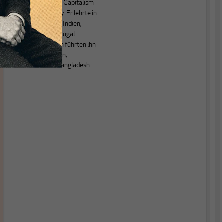
Capitalists. World Capitalism
and Global History. Er lehrte in
Canada, Senegal, Indien,
Pakistan und Portugal.
Feldsforschungen führten ihn
auch nach Algerien,
Frankreich und Bangladesh.