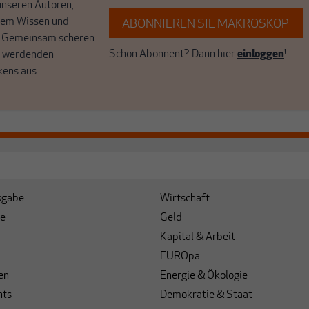
unseren Autoren,
hrem Wissen und
ABONNIEREN SIE MAKROSKOP
. Gemeinsam scheren
Schon Abonnent? Dann hier
einloggen
!
r werdenden
kens aus.
sgabe
Wirtschaft
e
Geld
Kapital & Arbeit
EUROpa
en
Energie & Ökologie
hts
Demokratie & Staat