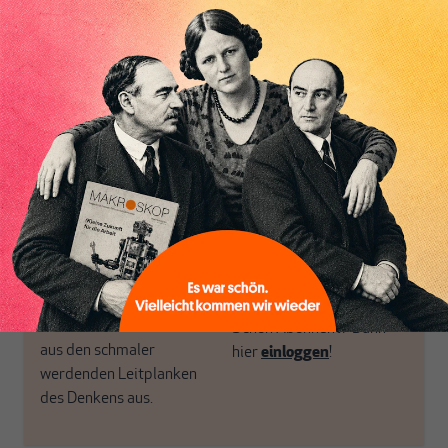
postkeynesianischen
eingerichtet haben. Wir
Perspektive und ist damit
öffnen Fenster und
in Deutschland einzigartig.
bringen frische Luft in die
MAKROSKOP steht für
engen und verstaubten
das große Ganze. Wir
Debattenräume.
haben einen Blick auf
Brauchen Sie auch frische
Geld, Wirtschaft und
Luft? Dann folgen Sie
Politik, den Sie so
einfach dem Button.
woanders nicht finden.
Dabei leben wir von
unseren Autoren, ihren
ABONNIEREN SIE
Recherchen, ihrem Wissen
MAKROSKOP
und ihrem Enthusiasmus.
Gemeinsam scheren wir
Schon Abonnent? Dann
aus den schmaler
hier
einloggen
!
werdenden Leitplanken
des Denkens aus.