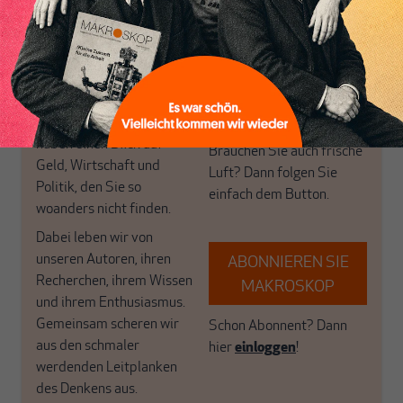
Themen aus einer
in der sich viele
postkeynesianischen
eingerichtet haben. Wir
Perspektive und ist damit
öffnen Fenster und
in Deutschland einzigartig.
bringen frische Luft in die
MAKROSKOP steht für
engen und verstaubten
das große Ganze. Wir
Debattenräume.
haben einen Blick auf
Brauchen Sie auch frische
Geld, Wirtschaft und
Luft? Dann folgen Sie
Politik, den Sie so
einfach dem Button.
woanders nicht finden.
Dabei leben wir von
unseren Autoren, ihren
ABONNIEREN SIE
Recherchen, ihrem Wissen
MAKROSKOP
und ihrem Enthusiasmus.
Gemeinsam scheren wir
Schon Abonnent? Dann
aus den schmaler
hier
einloggen
!
werdenden Leitplanken
des Denkens aus.