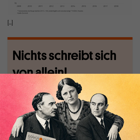
[...]
Nichts schreibt sich
von allein!
Nur für Abonnenten
MAKROSKOP analysiert
Wir verlassen die
wirtschaftspolitische
journalistische Filterblase,
Themen aus einer
in der sich viele
postkeynesianischen
eingerichtet haben. Wir
Perspektive und ist damit
öffnen Fenster und