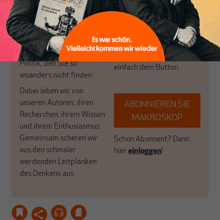
in Deutschland einzigartig.
bringen frische Luft in die
MAKROSKOP steht für
engen und verstaubten
das große Ganze. Wir
Debattenräume.
haben einen Blick auf
Brauchen Sie auch frische
Geld, Wirtschaft und
Luft? Dann folgen Sie
Politik, den Sie so
einfach dem Button.
woanders nicht finden.
Dabei leben wir von
unseren Autoren, ihren
ABONNIEREN SIE
Recherchen, ihrem Wissen
MAKROSKOP
und ihrem Enthusiasmus.
Gemeinsam scheren wir
Schon Abonnent? Dann
aus den schmaler
hier
einloggen
!
werdenden Leitplanken
des Denkens aus.