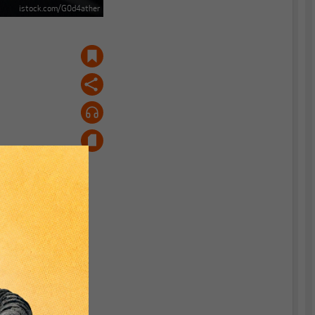
istock.com/G0d4ather
e