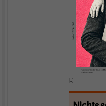
[...]
Nichts s