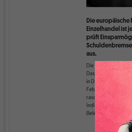
Die europäische 
Einzelhandel ist
prüft Einsparmög
Schuldenbremse l
aus.
Die europäische Bauk
Das liegt an einige
in Deutschland. Ob d
Februar eingesetzt ha
rasch wieder korrigie
Indikatoren widerspr
Belebung der Bauwir