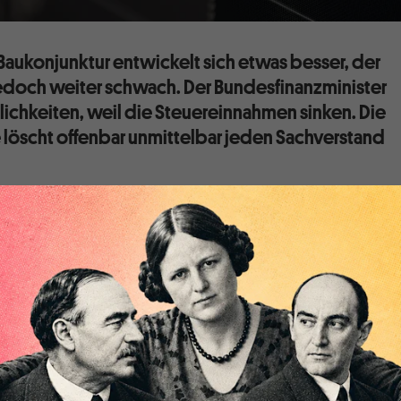
Baukonjunktur entwickelt sich etwas besser, der
 jedoch weiter schwach. Der Bundesfinanzminister
lichkeiten, weil die Steuereinnahmen sinken. Die
öscht offenbar unmittelbar jeden Sachverstand
onjunktur läuft seit der Jahreswende besser (Abbildung 1).
n boomenden Ländern in Osteuropa und an einem Aufschwung
ie deutliche Belebung der deutschen Bauproduktion, die im
t, von Dauer sein wird, oder, wie oft in der Vergangenheit,
rt wird, ist derzeit nicht zu sagen, da die vorlaufenden
üchliche Signale senden. In Frankreich gibt es weiterhin kein
tschaft.