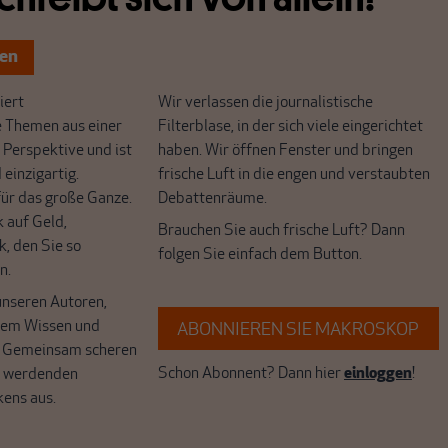
ten
ert
Wir verlassen die journalistische
e Themen aus einer
Filterblase, in der sich viele eingerichtet
 Perspektive und ist
haben. Wir öffnen Fenster und bringen
 einzigartig.
frische Luft in die engen und verstaubten
r das große Ganze.
Debattenräume.
k auf Geld,
Brauchen Sie auch frische Luft? Dann
k, den Sie so
folgen Sie einfach dem Button.
n.
unseren Autoren,
hrem Wissen und
ABONNIEREN SIE MAKROSKOP
. Gemeinsam scheren
Schon Abonnent? Dann hier
einloggen
!
r werdenden
kens aus.