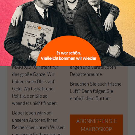
Nur für Abonnenten
MAKROSKOP analysiert
Wir verlassen die
wirtschaftspolitische
journalistische Filterblase,
Themen aus einer
in der sich viele
postkeynesianischen
eingerichtet haben. Wir
Perspektive und ist damit
öffnen Fenster und
in Deutschland einzigartig.
bringen frische Luft in die
MAKROSKOP steht für
engen und verstaubten
das große Ganze. Wir
Debattenräume.
haben einen Blick auf
Brauchen Sie auch frische
Geld, Wirtschaft und
Luft? Dann folgen Sie
Politik, den Sie so
einfach dem Button.
woanders nicht finden.
Dabei leben wir von
unseren Autoren, ihren
ABONNIEREN SIE
Recherchen, ihrem Wissen
MAKROSKOP