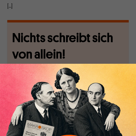
[...]
Nichts schreibt sich
von allein!
Nur für Abonnenten
MAKROSKOP analysiert
Wir verlassen die
wirtschaftspolitische
journalistische Filterblase,
Themen aus einer
in der sich viele
postkeynesianischen
eingerichtet haben. Wir
Perspektive und ist damit
öffnen Fenster und
in Deutschland einzigartig.
bringen frische Luft in die
MAKROSKOP steht für
engen und verstaubten