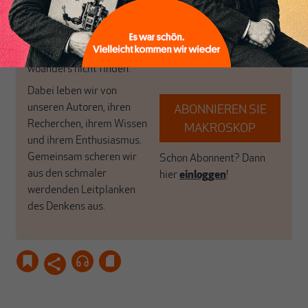
das große Ganze. Wir
Debattenräume.
haben einen Blick auf
Brauchen Sie auch frische
Geld, Wirtschaft und
Luft? Dann folgen Sie
Politik, den Sie so
einfach dem Button.
woanders nicht finden.
Dabei leben wir von
unseren Autoren, ihren
ABONNIEREN SIE
Recherchen, ihrem Wissen
MAKROSKOP
und ihrem Enthusiasmus.
Gemeinsam scheren wir
Schon Abonnent? Dann
aus den schmaler
hier
einloggen
!
werdenden Leitplanken
des Denkens aus.