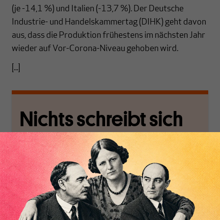
(je -14,1 %) und Italien (-13,7 %). Der Deutsche
Industrie- und Handelskammertag (DIHK) geht davon
aus, dass die Produktion frühestens im nächsten Jahr
wieder auf Vor-Corona-Niveau gehoben wird.
[...]
Nichts schreibt sich
von allein!
Nur für Abonnenten
MAKROSKOP analysiert
Wir verlassen die
wirtschaftspolitische
journalistische Filterblase,