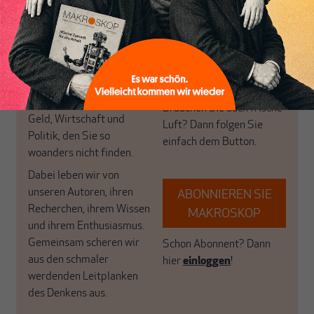
Themen aus einer
in der sich viele
postkeynesianischen
eingerichtet haben. Wir
Perspektive und ist damit
öffnen Fenster und
in Deutschland einzigartig.
bringen frische Luft in die
MAKROSKOP steht für
engen und verstaubten
das große Ganze. Wir
Debattenräume.
haben einen Blick auf
Brauchen Sie auch frische
Geld, Wirtschaft und
Luft? Dann folgen Sie
Politik, den Sie so
einfach dem Button.
woanders nicht finden.
Dabei leben wir von
unseren Autoren, ihren
ABONNIEREN SIE
Recherchen, ihrem Wissen
MAKROSKOP
und ihrem Enthusiasmus.
Gemeinsam scheren wir
Schon Abonnent? Dann
aus den schmaler
hier
einloggen
!
werdenden Leitplanken
des Denkens aus.