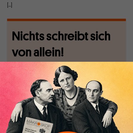
[...]
Nichts schreibt sich
von allein!
Nur für Abonnenten
MAKROSKOP analysiert
Wir verlassen die
wirtschaftspolitische
journalistische Filterblase,
Themen aus einer
in der sich viele
postkeynesianischen
eingerichtet haben. Wir
Perspektive und ist damit
öffnen Fenster und
in Deutschland einzigartig.
bringen frische Luft in die
MAKROSKOP steht für
engen und verstaubten