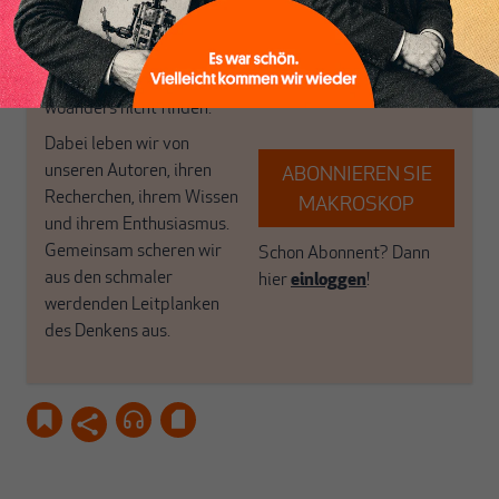
das große Ganze. Wir
Debattenräume.
haben einen Blick auf
Brauchen Sie auch frische
Geld, Wirtschaft und
Luft? Dann folgen Sie
Politik, den Sie so
einfach dem Button.
woanders nicht finden.
Dabei leben wir von
unseren Autoren, ihren
ABONNIEREN SIE
Recherchen, ihrem Wissen
MAKROSKOP
und ihrem Enthusiasmus.
Gemeinsam scheren wir
Schon Abonnent? Dann
aus den schmaler
hier
einloggen
!
werdenden Leitplanken
des Denkens aus.