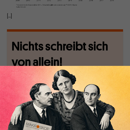
[...]
Nichts schreibt sich
von allein!
Nur für Abonnenten
MAKROSKOP analysiert
Wir verlassen die
wirtschaftspolitische
journalistische Filterblase,
Themen aus einer
in der sich viele
postkeynesianischen
eingerichtet haben. Wir
Perspektive und ist damit
öffnen Fenster und
in Deutschland einzigartig.
bringen frische Luft in die