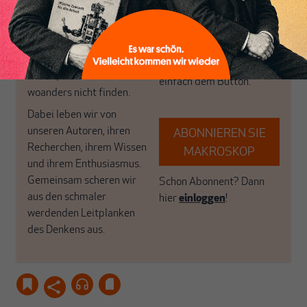
MAKROSKOP steht für
engen und verstaubten
das große Ganze. Wir
Debattenräume.
haben einen Blick auf
Brauchen Sie auch frische
Geld, Wirtschaft und
Luft? Dann folgen Sie
Politik, den Sie so
einfach dem Button.
woanders nicht finden.
Dabei leben wir von
unseren Autoren, ihren
ABONNIEREN SIE
Recherchen, ihrem Wissen
MAKROSKOP
und ihrem Enthusiasmus.
Gemeinsam scheren wir
Schon Abonnent? Dann
aus den schmaler
hier
einloggen
!
werdenden Leitplanken
des Denkens aus.