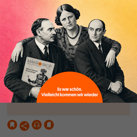
MAKROSKOP steht für
engen und verstaubten
das große Ganze. Wir
Debattenräume.
haben einen Blick auf
Brauchen Sie auch frische
Geld, Wirtschaft und
Luft? Dann folgen Sie
Politik, den Sie so
einfach dem Button.
woanders nicht finden.
Dabei leben wir von
unseren Autoren, ihren
ABONNIEREN SIE
Recherchen, ihrem Wissen
MAKROSKOP
und ihrem Enthusiasmus.
Gemeinsam scheren wir
Schon Abonnent? Dann
aus den schmaler
hier
einloggen
!
werdenden Leitplanken
des Denkens aus.