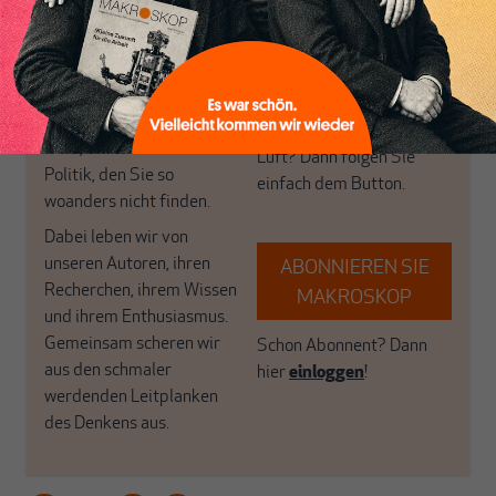
Perspektive und ist damit
öffnen Fenster und
in Deutschland einzigartig.
bringen frische Luft in die
MAKROSKOP steht für
engen und verstaubten
das große Ganze. Wir
Debattenräume.
haben einen Blick auf
Brauchen Sie auch frische
Geld, Wirtschaft und
Luft? Dann folgen Sie
Politik, den Sie so
einfach dem Button.
woanders nicht finden.
Dabei leben wir von
unseren Autoren, ihren
ABONNIEREN SIE
Recherchen, ihrem Wissen
MAKROSKOP
und ihrem Enthusiasmus.
Gemeinsam scheren wir
Schon Abonnent? Dann
aus den schmaler
hier
einloggen
!
werdenden Leitplanken
des Denkens aus.