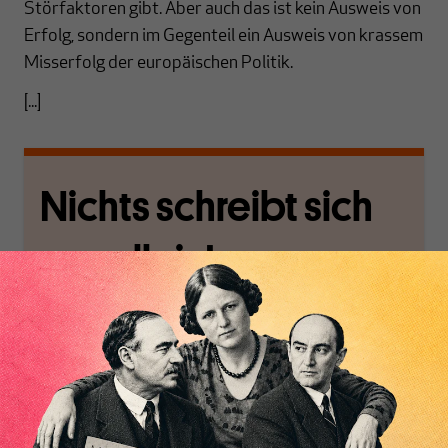
Störfaktoren gibt. Aber auch das ist kein Ausweis von
Erfolg, sondern im Gegenteil ein Ausweis von krassem
Misserfolg der europäischen Politik.
[...]
Nichts schreibt sich
von allein!
Nur für Abonnenten
MAKROSKOP analysiert
Wir verlassen die
wirtschaftspolitische
journalistische Filterblase,
Themen aus einer
in der sich viele
postkeynesianischen
eingerichtet haben. Wir