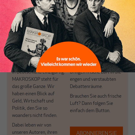
von allein!
Nur für Abonnenten
MAKROSKOP analysiert
Wir verlassen die
wirtschaftspolitische
journalistische Filterblase,
Themen aus einer
in der sich viele
postkeynesianischen
eingerichtet haben. Wir
Perspektive und ist damit
öffnen Fenster und
in Deutschland einzigartig.
bringen frische Luft in die
MAKROSKOP steht für
engen und verstaubten
das große Ganze. Wir
Debattenräume.
haben einen Blick auf
Brauchen Sie auch frische
Geld, Wirtschaft und
Luft? Dann folgen Sie
Politik, den Sie so
einfach dem Button.
woanders nicht finden.
Dabei leben wir von
unseren Autoren, ihren
ABONNIEREN SIE