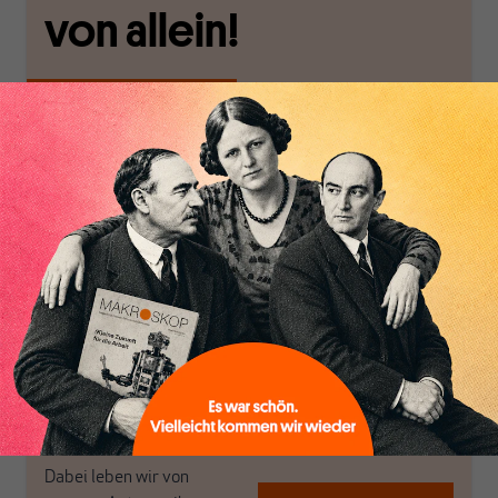
von allein!
Nur für Abonnenten
MAKROSKOP analysiert
Wir verlassen die
wirtschaftspolitische
journalistische Filterblase,
Themen aus einer
in der sich viele
postkeynesianischen
eingerichtet haben. Wir
Perspektive und ist damit
öffnen Fenster und
in Deutschland einzigartig.
bringen frische Luft in die
MAKROSKOP steht für
engen und verstaubten
das große Ganze. Wir
Debattenräume.
haben einen Blick auf
Brauchen Sie auch frische
Geld, Wirtschaft und
Luft? Dann folgen Sie
Politik, den Sie so
einfach dem Button.
woanders nicht finden.
Dabei leben wir von