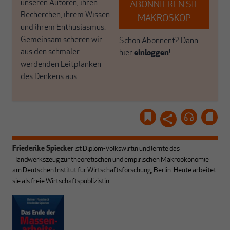
unseren Autoren, ihren
ABONNIEREN SIE
Recherchen, ihrem Wissen
MAKROSKOP
und ihrem Enthusiasmus.
Gemeinsam scheren wir
Schon Abonnent? Dann
aus den schmaler
hier
einloggen
!
werdenden Leitplanken
des Denkens aus.
Friederike Spiecker
ist Diplom-Volkswirtin und lernte das
Handwerkszeug zur theoretischen und empirischen Makroökonomie
am Deutschen Institut für Wirtschaftsforschung, Berlin. Heute arbeitet
sie als freie Wirtschaftspublizistin.