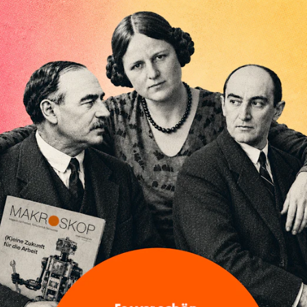
t eine aufwärtsgerichtete wirtschaftliche
nstatieren. Allerdings wird sie in erster Linie von
ten in Länder der Eurozone getragen.
ntwicklung in der deutschen Industrie ist auch im Mai
wesen. Die Auftragseingänge sind insgesamt leicht gestiege
 waren auch Großaufträge verantwortlich, aber dennoch ist
s sich die konjunkturelle Lage dank der steigenden
iter verbessert.