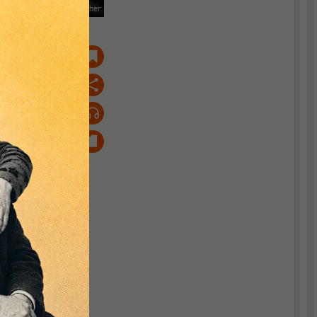
istock.com/G0d4ather
n