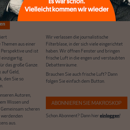
chreibt sich von allein!
ten
ert
Wir verlassen die journalistische
e Themen aus einer
Filterblase, in der sich viele eingerichtet
 Perspektive und ist
haben. Wir öffnen Fenster und bringen
 einzigartig.
frische Luft in die engen und verstaubten
r das große Ganze.
Debattenräume.
k auf Geld,
Brauchen Sie auch frische Luft? Dann
k, den Sie so
folgen Sie einfach dem Button.
n.
unseren Autoren,
hrem Wissen und
ABONNIEREN SIE MAKROSKOP
. Gemeinsam scheren
Schon Abonnent? Dann hier
einloggen
!
r werdenden
kens aus.