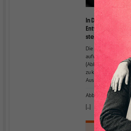
In Deutschland is
Entwicklung zu ko
steigenden Expor
Die wirtschaftliche E
aufwärtsgerichtet ge
(Abbildung 1). Dafür
zu konstatieren, das
Auslandsaufträge we
Abbildung 1
[...]