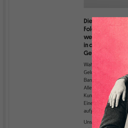
Die meisten verf
Folgen für die G
wenig. Das Ergebn
in der Debatte um
Gelderzeugung u
Wahrscheinlich wird
Geldschöpfung deshal
Banken als Finanzint
Allerdings wird das
Kunden betrieben. I
Eine genaue Betracht
aufgeworfenen Frag
Unstrittig erscheine