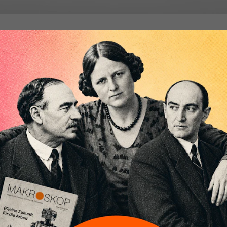
ügbaren Erklärungen zur Gelderzeugung und ihren
eschäftsbanken beleuchten die Rolle der Sparer zu
is ist eine unvollständige Erklärung, die – gerade
 „Fiatgeld“ – den größten Teil der Kosten bei der
nterschlägt.
 das Sparen
[1]
in den meisten neueren Erklärungen zur
b vernachlässigt, weil man sich von der Vorstellung der
ermediäre so weit wie möglich distanzieren möchte.
 Einlagegeschäft in erheblichem Umfang von Banken und dere
nsbesondere dieser Umfang wird nicht ausreichend motiviert
ung der Sachverhalte beantwortet einen Teil der
en.
n diese Folgekosten beziehungsweise zu zahlenden Zinsen de