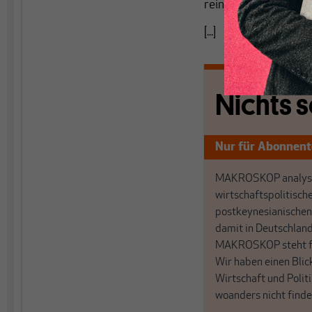
reinen Gelderzeugung
[...]
Nichts s
Nur für Abonnen
MAKROSKOP analysi
wirtschaftspolitisch
postkeynesianischen
damit in Deutschland
MAKROSKOP steht fü
Wir haben einen Blic
Wirtschaft und Politi
woanders nicht finde