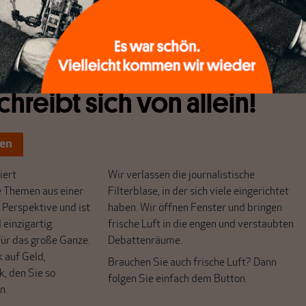
 (nicht der Kreditvergabe) für Banken:
chreibt sich von allein!
ten
ert
Wir verlassen die journalistische
e Themen aus einer
Filterblase, in der sich viele eingerichtet
 Perspektive und ist
haben. Wir öffnen Fenster und bringen
 einzigartig.
frische Luft in die engen und verstaubten
r das große Ganze.
Debattenräume.
k auf Geld,
Brauchen Sie auch frische Luft? Dann
k, den Sie so
folgen Sie einfach dem Button.
n.