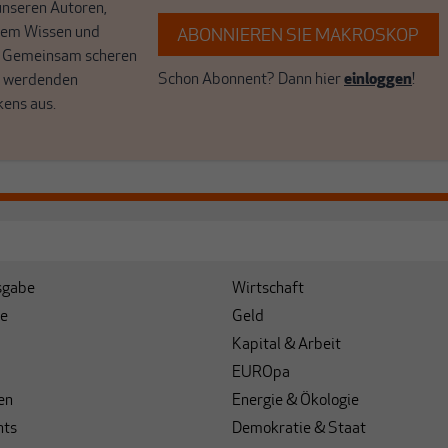
unseren Autoren,
hrem Wissen und
ABONNIEREN SIE MAKROSKOP
. Gemeinsam scheren
Schon Abonnent? Dann hier
einloggen
!
r werdenden
kens aus.
sgabe
Wirtschaft
e
Geld
Kapital & Arbeit
EUROpa
en
Energie & Ökologie
hts
Demokratie & Staat