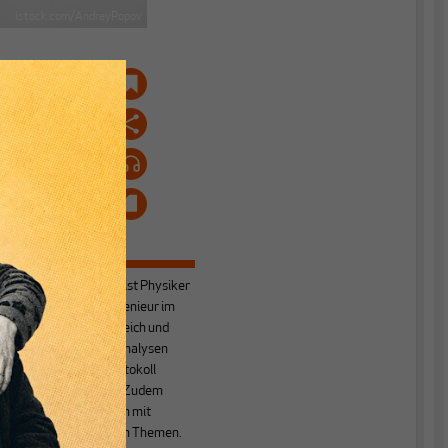
istock.com/AndreyPopov
Jan Rischmüller
ist Physiker
n
und Netzwerkingenieur im
Weitverkehrsbereich und
.
veröffentlichte Analysen
über Internet Protokoll
Version 6 (IPv6). Zudem
beschäftigt er sich mit
r
geldtheoretischen Themen.