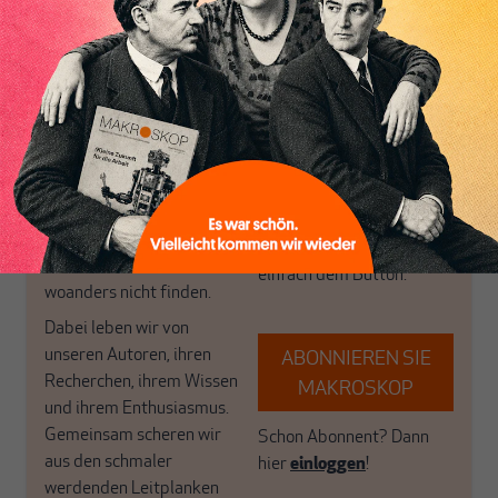
wirtschaftspolitische
journalistische Filterblase,
Themen aus einer
in der sich viele
postkeynesianischen
eingerichtet haben. Wir
Perspektive und ist damit
öffnen Fenster und
in Deutschland einzigartig.
bringen frische Luft in die
MAKROSKOP steht für
engen und verstaubten
das große Ganze. Wir
Debattenräume.
haben einen Blick auf
Brauchen Sie auch frische
Geld, Wirtschaft und
Luft? Dann folgen Sie
Politik, den Sie so
einfach dem Button.
woanders nicht finden.
Dabei leben wir von
unseren Autoren, ihren
ABONNIEREN SIE
Recherchen, ihrem Wissen
MAKROSKOP
und ihrem Enthusiasmus.
Gemeinsam scheren wir
Schon Abonnent? Dann
aus den schmaler
hier
einloggen
!
werdenden Leitplanken