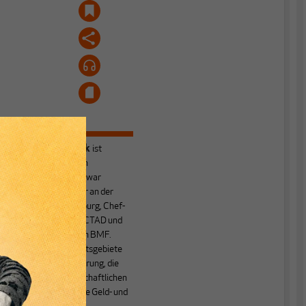
Heiner Flassbeck
ist
Mitbegründer von
MAKROSKOP.
Er war
Honorarprofessor an der
Universität Hamburg, Chef-
Volkswirt der UNCTAD und
Staatssekretär im BMF.
Seine Hauptarbeitsgebiete
sind die Globalisierung, die
Theorie der wirtschaftlichen
Entwicklung sowie Geld- und