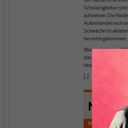
Wir hatten im ersten 
Schwierigkeiten stec
aufweisen. Die Niede
Außenhandel noch ein
Schwäche ist eklatan
heruntergekommen, s
Warum ist das so? W
das heutige Dilemma 
beantworten versuc
[...]
Nichts s
Nur für Abonnen