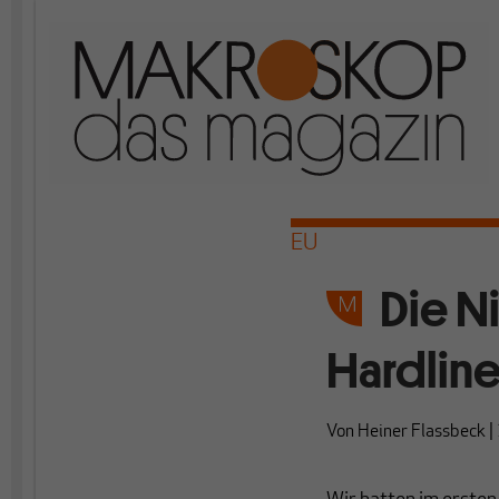
EU
Die N
Hardliner
Von
Heiner Flassbeck
|