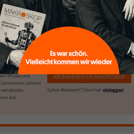
ert
Wir verlassen die journalistische
e Themen aus einer
Filterblase, in der sich viele eingerichtet
 Perspektive und ist
haben. Wir öffnen Fenster und bringen
 einzigartig.
frische Luft in die engen und verstaubten
r das große Ganze.
Debattenräume.
k auf Geld,
Brauchen Sie auch frische Luft? Dann
k, den Sie so
folgen Sie einfach dem Button.
n.
unseren Autoren,
hrem Wissen und
ABONNIEREN SIE MAKROSKOP
. Gemeinsam scheren
Schon Abonnent? Dann hier
einloggen
!
r werdenden
kens aus.