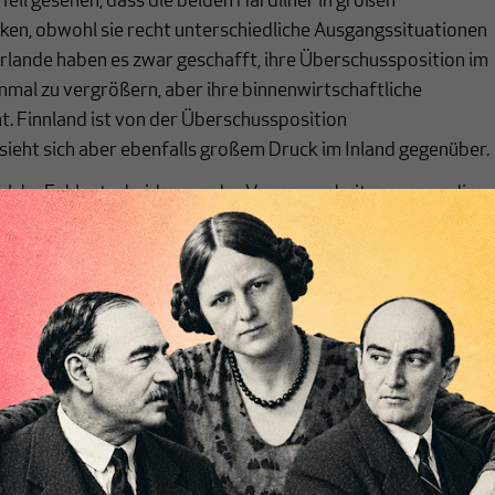
Teil gesehen, dass die beiden Hardliner in großen
ken, obwohl sie recht unterschiedliche Ausgangssituationen
rlande haben es zwar geschafft, ihre Überschussposition im
mal zu vergrößern, aber ihre binnenwirtschaftliche
t. Finnland ist von der Überschussposition
ieht sich aber ebenfalls großem Druck im Inland gegenüber.
elche Fehlentscheidungen der Vergangenheit waren es, die
erklären? Diese Fragen wollen wir im zweiten Teil zu
hen.
chreibt sich von allein!
ten