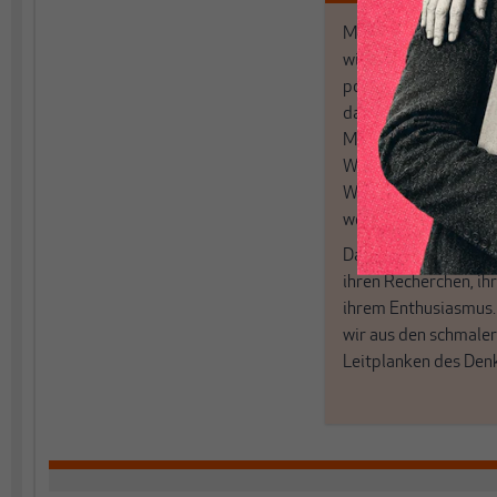
MAKROSKOP analysi
wirtschaftspolitisch
postkeynesianischen
damit in Deutschland
MAKROSKOP steht fü
Wir haben einen Blic
Wirtschaft und Politi
woanders nicht finde
Dabei leben wir von 
ihren Recherchen, i
ihrem Enthusiasmus
wir aus den schmale
Leitplanken des Den