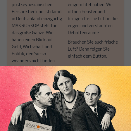
postkeynesianischen
eingerichtet haben. Wir
Perspektive und ist damit
öffnen Fenster und
in Deutschland einzigartig.
bringen frische Luft in die
MAKROSKOP steht für
engen und verstaubten
das große Ganze. Wir
Debattenräume.
haben einen Blick auf
Brauchen Sie auch frische
Geld, Wirtschaft und
Luft? Dann folgen Sie
Politik, den Sie so
einfach dem Button.
woanders nicht finden.
Dabei leben wir von
unseren Autoren, ihren
ABONNIEREN SIE
Recherchen, ihrem Wissen
MAKROSKOP
und ihrem Enthusiasmus.
Gemeinsam scheren wir
Schon Abonnent? Dann
aus den schmaler
hier
einloggen
!
werdenden Leitplanken
des Denkens aus.