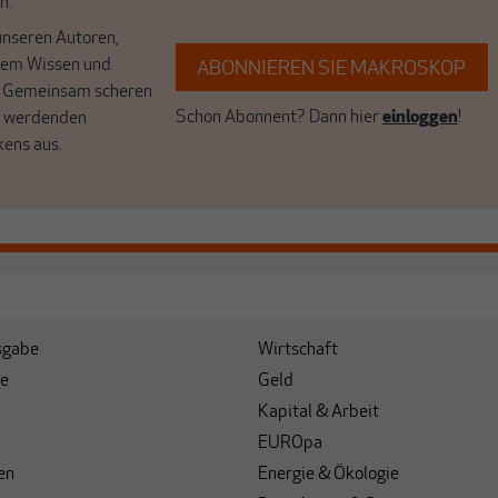
n.
unseren Autoren,
hrem Wissen und
ABONNIEREN SIE MAKROSKOP
. Gemeinsam scheren
Schon Abonnent? Dann hier
einloggen
!
r werdenden
kens aus.
sgabe
Wirtschaft
e
Geld
Kapital & Arbeit
EUROpa
en
Energie & Ökologie