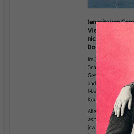
Jenseits von Cor
Vieles was früher
nicht mehr. Eine 
Doch was heißt da
Im 20. Jahrhundert w
Schema orientiert. K
Geschichte von Klass
und der Arbeiter. Vo
Mauer 1989/90 stan
Konflikts.
Allerdings lassen si
ancien regime
der ar
jeweils besonderer Q