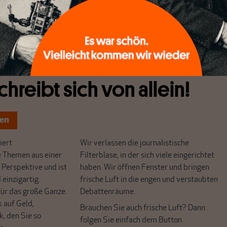
zistisch versus christlich‹ bleiben bei diesem Schema
chreibt sich von allein!
ten
ert
Wir verlassen die journalistische
e Themen aus einer
Filterblase, in der sich viele eingerichtet
 Perspektive und ist
haben. Wir öffnen Fenster und bringen
 einzigartig.
frische Luft in die engen und verstaubten
r das große Ganze.
Debattenräume.
k auf Geld,
Brauchen Sie auch frische Luft? Dann
k, den Sie so
folgen Sie einfach dem Button.