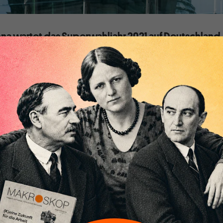
ona wartet das Superwahljahr 2021 auf Deutschland
 die politische Landschaft auszeichnete, gilt heute
veränderte Welt bringt neue Konfliktlinien zu Tage.
s für die Parteien?
ar die Politik nach einem antagonistischen Rechts-Links-
arl Marx hatte das Motto vorgegeben: Die Geschichte ist ein
enkämpfen, – nun also zwischen den Klassen der Kapitaliste
n der Oktoberrevolution in Russland 1917 bis zum Fall der
d dieser Gegensatz denn auch im Zentrum des Ost-West-
ch die beiden Weltkriege nicht darunter subsumieren, denn da
istokratischen Reiche und der Faschismus waren doch von
ualität. Auch weitere Dimensionen wie ›progressiv versus