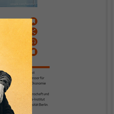
istock.com/hanohiki
.
e
n
Manfred Nitsch
ist
emeritierter Professor für
VWL / Politische Ökonomie
am Fachbereich
Wirtschaftswissenschaft und
s
am Lateinamerika-Institut
der Freien Universität Berlin.