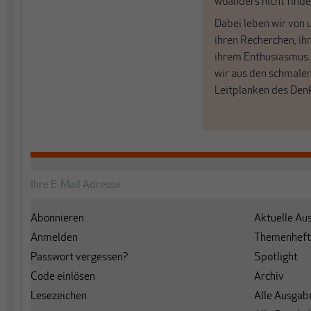
woanders nicht finde
Dabei leben wir von 
ihren Recherchen, i
ihrem Enthusiasmus
wir aus den schmale
Leitplanken des Den
Abonnieren
Aktuelle Au
Anmelden
Themenheft
Passwort vergessen?
Spotlight
Code einlösen
Archiv
Lesezeichen
Alle Ausgab