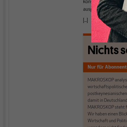
konservativ‹ und ›lai
ausgeblendet.
[...]
Nichts s
Nur für Abonnen
MAKROSKOP analysi
wirtschaftspolitisch
postkeynesianischen
damit in Deutschland
MAKROSKOP steht fü
Wir haben einen Blic
Wirtschaft und Politi