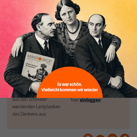
Perspektive und ist damit
öffnen Fenster und
in Deutschland einzigartig.
bringen frische Luft in die
MAKROSKOP steht für
engen und verstaubten
das große Ganze. Wir
Debattenräume.
haben einen Blick auf
Brauchen Sie auch frische
Geld, Wirtschaft und
Luft? Dann folgen Sie
Politik, den Sie so
einfach dem Button.
woanders nicht finden.
Dabei leben wir von
unseren Autoren, ihren
ABONNIEREN SIE
Recherchen, ihrem Wissen
MAKROSKOP
und ihrem Enthusiasmus.
Gemeinsam scheren wir
Schon Abonnent? Dann
aus den schmaler
hier
einloggen
!
werdenden Leitplanken
des Denkens aus.