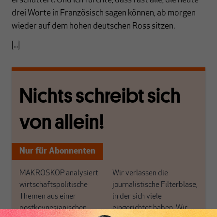
erschüttert. Und ich fürchte, dass fast alle, die heute
drei Worte in Französisch sagen können, ab morgen
wieder auf dem hohen deutschen Ross sitzen.
[...]
Nichts schreibt sich
von allein!
Nur für Abonnenten
MAKROSKOP analysiert
Wir verlassen die
wirtschaftspolitische
journalistische Filterblase,
Themen aus einer
in der sich viele
postkeynesianischen
eingerichtet haben. Wir