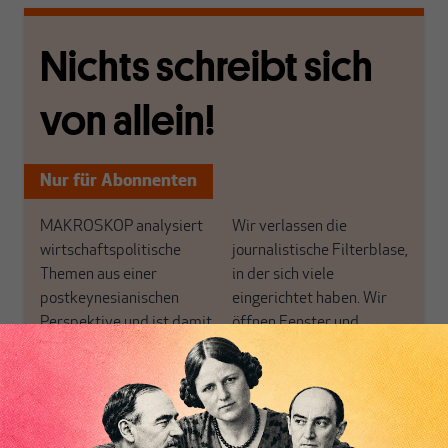
Nichts schreibt sich
von allein!
Nur für Abonnenten
MAKROSKOP analysiert
Wir verlassen die
wirtschaftspolitische
journalistische Filterblase,
Themen aus einer
in der sich viele
postkeynesianischen
eingerichtet haben. Wir
Perspektive und ist damit
öffnen Fenster und
in Deutschland einzigartig.
bringen frische Luft in die
MAKROSKOP steht für
engen und verstaubten
das große Ganze. Wir
Debattenräume.
haben einen Blick auf
Brauchen Sie auch frische
Geld, Wirtschaft und