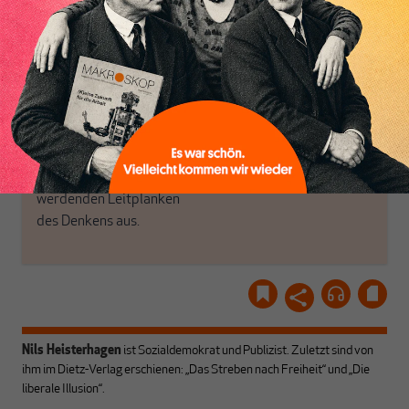
Luft? Dann folgen Sie
Politik, den Sie so
einfach dem Button.
woanders nicht finden.
Dabei leben wir von
unseren Autoren, ihren
ABONNIEREN SIE
Recherchen, ihrem Wissen
MAKROSKOP
und ihrem Enthusiasmus.
Gemeinsam scheren wir
Schon Abonnent? Dann
aus den schmaler
hier
einloggen
!
werdenden Leitplanken
des Denkens aus.
Nils Heisterhagen
ist Sozialdemokrat und Publizist. Zuletzt sind von
ihm im Dietz-Verlag erschienen: „Das Streben nach Freiheit“ und „Die
liberale Illusion“.