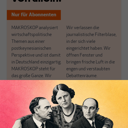
Nur für Abonnenten
MAKROSKOP analysiert
Wir verlassen die
wirtschaftspolitische
journalistische Filterblase,
Themen aus einer
in der sich viele
postkeynesianischen
eingerichtet haben. Wir
Perspektive und ist damit
öffnen Fenster und
in Deutschland einzigartig.
bringen frische Luft in die
MAKROSKOP steht für
engen und verstaubten
das große Ganze. Wir
Debattenräume.
haben einen Blick auf
Brauchen Sie auch frische
Geld, Wirtschaft und
Luft? Dann folgen Sie
Politik, den Sie so
einfach dem Button.
woanders nicht finden.
Dabei leben wir von
unseren Autoren, ihren
ABONNIEREN SIE
Recherchen, ihrem Wissen