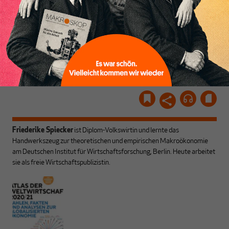
MAKROSKOP
und ihrem Enthusiasmus.
Gemeinsam scheren wir
Schon Abonnent? Dann
aus den schmaler
hier
einloggen
!
werdenden Leitplanken
des Denkens aus.
Friederike Spiecker
ist Diplom-Volkswirtin und lernte das
Handwerkszeug zur theoretischen und empirischen Makroökonomie
am Deutschen Institut für Wirtschaftsforschung, Berlin. Heute arbeitet
sie als freie Wirtschaftspublizistin.