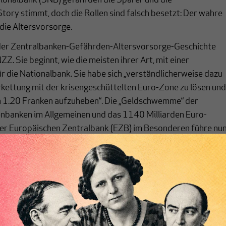
ionalbank (SNB) gefährden die Sparer und die
Story stimmt, doch die Rollen sind falsch besetzt: Der wahre
 die Altersvorsorge.
 der Zentralbanken-Gefährden-Altersvorsorge-Geschichte
NZZ. Sie beginnt, wie die meisten ihrer Art, mit einer
r die Nationalbank. Sie habe sich „verständlicherweise dazu
rkettung mit der krisengeschüttelten Euro-Zone zu lösen un
 1.20 Franken aufzuheben“. Die „Geldschwemme“ der
enbanken im Allgemeinen und das 1140 Milliarden Euro-
r Europäischen Zentralbank (EZB) im Besonderen führe nu
 in den Schweizer Franken, womit der SNB „nichts anderes
ie Investoren mit einem Negativzins von 0,75 Prozent
ie tiefen Zinsen führten, so die NZZ weiter, leider zu
 Konsequenzen: Sie begünstigten die Fehlallokation von
ärkten die laufende Umverteilung von Sparern zu Schuldnern
Ersparnisse der Bürger, sowie deren Altersvorsorge.