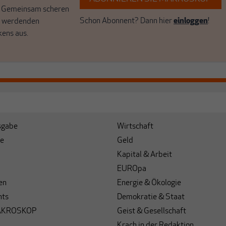
. Gemeinsam scheren
Schon Abonnent? Dann hier
einloggen
!
r werdenden
kens aus.
sgabe
Wirtschaft
e
Geld
Kapital & Arbeit
EUROpa
en
Energie & Ökologie
hts
Demokratie & Staat
AKROSKOP
Geist & Gesellschaft
Krach in der Redaktion