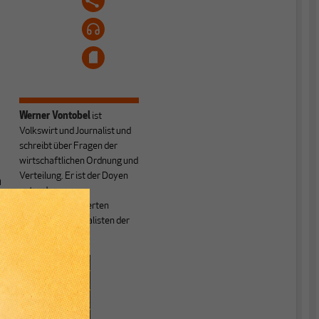
Werner Vontobel
ist
d
Volkswirt und Journalist und
schreibt über Fragen der
wirtschaftlichen Ordnung und
Verteilung. Er ist der Doyen
n
unter den
nachfrageorientierten
Wirtschaftsjournalisten der
Schweiz.