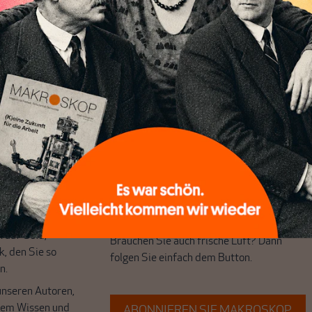
chreibt sich von allein!
ten
ert
Wir verlassen die journalistische
e Themen aus einer
Filterblase, in der sich viele eingerichtet
 Perspektive und ist
haben. Wir öffnen Fenster und bringen
 einzigartig.
frische Luft in die engen und verstaubten
r das große Ganze.
Debattenräume.
k auf Geld,
Brauchen Sie auch frische Luft? Dann
k, den Sie so
folgen Sie einfach dem Button.
n.
unseren Autoren,
hrem Wissen und
ABONNIEREN SIE MAKROSKOP