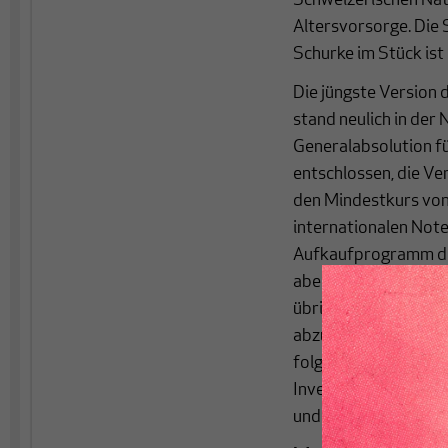
Schweizerischen Nat
Altersvorsorge. Die 
Schurke im Stück ist
Die jüngste Version
stand neulich in der 
Generalabsolution fü
entschlossen, die Ve
den Mindestkurs von
internationalen Not
Aufkaufprogramm de
aber zu einer Flucht
übrig bleibe“, als d
abzuschrecken. Doch d
folgenden negativen
Investitionen, verst
und gefährdeten die 