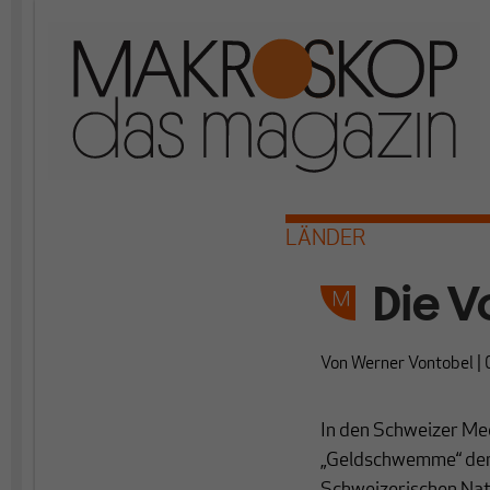
LÄNDER
Die V
Von
Werner Vontobel
|
In den Schweizer Me
„Geldschwemme“ der 