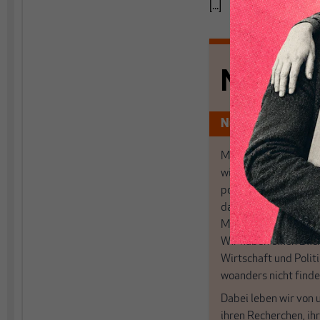
[...]
Nichts s
Nur für Abonnen
MAKROSKOP analysi
wirtschaftspolitisch
postkeynesianischen
damit in Deutschland
MAKROSKOP steht fü
Wir haben einen Blic
Wirtschaft und Politi
woanders nicht finde
Dabei leben wir von 
ihren Recherchen, i