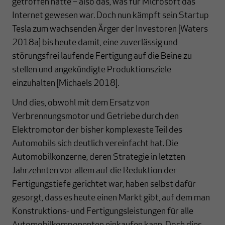
getroffen hätte – also das, was für Microsoft das
Internet gewesen war. Doch nun kämpft sein Startup
Tesla zum wachsenden Ärger der Investoren [Waters
2018a] bis heute damit, eine zuverlässig und
störungsfrei laufende Fertigung auf die Beine zu
stellen und angekündigte Produktionsziele
einzuhalten [Michaels 2018].
Und dies, obwohl mit dem Ersatz von
Verbrennungsmotor und Getriebe durch den
Elektromotor der bisher komplexeste Teil des
Automobils sich deutlich vereinfacht hat. Die
Automobilkonzerne, deren Strategie in letzten
Jahrzehnten vor allem auf die Reduktion der
Fertigungstiefe gerichtet war, haben selbst dafür
gesorgt, dass es heute einen Markt gibt, auf dem man
Konstruktions- und Fertigungsleistungen für alle