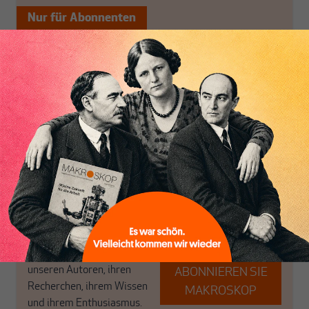
Nur für Abonnenten
MAKROSKOP analysiert
Wir verlassen die
wirtschaftspolitische
journalistische Filterblase,
Themen aus einer
in der sich viele
postkeynesianischen
eingerichtet haben. Wir
Perspektive und ist damit
öffnen Fenster und
in Deutschland einzigartig.
bringen frische Luft in die
MAKROSKOP steht für
engen und verstaubten
das große Ganze. Wir
Debattenräume.
haben einen Blick auf
Brauchen Sie auch frische
Geld, Wirtschaft und
Luft? Dann folgen Sie
Politik, den Sie so
einfach dem Button.
woanders nicht finden.
Dabei leben wir von
unseren Autoren, ihren
ABONNIEREN SIE
Recherchen, ihrem Wissen
MAKROSKOP
und ihrem Enthusiasmus.