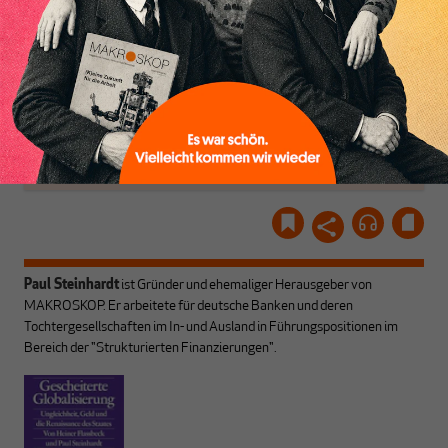
unseren Autoren, ihren
ABONNIEREN SIE
Recherchen, ihrem Wissen
MAKROSKOP
und ihrem Enthusiasmus.
Gemeinsam scheren wir
Schon Abonnent? Dann
aus den schmaler
hier
einloggen
!
werdenden Leitplanken
des Denkens aus.
Paul Steinhardt
ist Gründer und ehemaliger Herausgeber von
MAKROSKOP. Er arbeitete für deutsche Banken und deren
Tochtergesellschaften im In- und Ausland in Führungspositionen im
Bereich der "Strukturierten Finanzierungen".