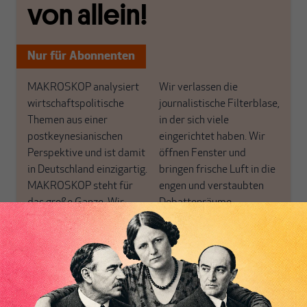
von allein!
Nur für Abonnenten
MAKROSKOP analysiert
Wir verlassen die
wirtschaftspolitische
journalistische Filterblase,
Themen aus einer
in der sich viele
postkeynesianischen
eingerichtet haben. Wir
Perspektive und ist damit
öffnen Fenster und
in Deutschland einzigartig.
bringen frische Luft in die
MAKROSKOP steht für
engen und verstaubten
das große Ganze. Wir
Debattenräume.
haben einen Blick auf
Brauchen Sie auch frische
Geld, Wirtschaft und
Luft? Dann folgen Sie
Politik, den Sie so
einfach dem Button.
woanders nicht finden.
Dabei leben wir von