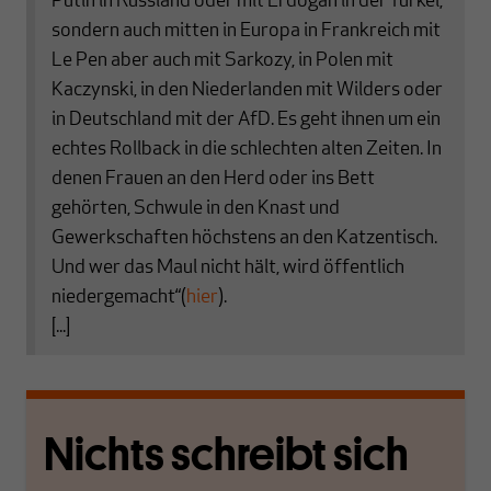
Putin in Russland oder mit Erdogan in der Türkei,
sondern auch mitten in Europa in Frankreich mit
Le Pen aber auch mit Sarkozy, in Polen mit
Kaczynski, in den Niederlanden mit Wilders oder
in Deutschland mit der AfD. Es geht ihnen um ein
echtes Rollback in die schlechten alten Zeiten. In
denen Frauen an den Herd oder ins Bett
gehörten, Schwule in den Knast und
Gewerkschaften höchstens an den Katzentisch.
Und wer das Maul nicht hält, wird öffentlich
niedergemacht“(
hier
).
[...]
Nichts schreibt sich