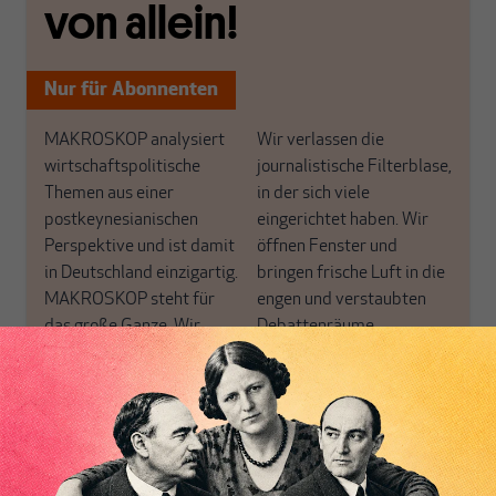
von allein!
Nur für Abonnenten
MAKROSKOP analysiert
Wir verlassen die
wirtschaftspolitische
journalistische Filterblase,
Themen aus einer
in der sich viele
postkeynesianischen
eingerichtet haben. Wir
Perspektive und ist damit
öffnen Fenster und
in Deutschland einzigartig.
bringen frische Luft in die
MAKROSKOP steht für
engen und verstaubten
das große Ganze. Wir
Debattenräume.
haben einen Blick auf
Brauchen Sie auch frische
Geld, Wirtschaft und
Luft? Dann folgen Sie
Politik, den Sie so
einfach dem Button.
woanders nicht finden.
Dabei leben wir von
unseren Autoren, ihren