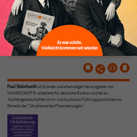
ABONNIEREN SIE
Recherchen, ihrem Wissen
MAKROSKOP
und ihrem Enthusiasmus.
Gemeinsam scheren wir
Schon Abonnent? Dann
aus den schmaler
hier
einloggen
!
werdenden Leitplanken
des Denkens aus.
Paul Steinhardt
ist Gründer und ehemaliger Herausgeber von
MAKROSKOP. Er arbeitete für deutsche Banken und deren
Tochtergesellschaften im In- und Ausland in Führungspositionen im
Bereich der "Strukturierten Finanzierungen".