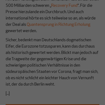
500 Milliarden schweren „
Recovery Fund
“. Für die
Presse hierzulande ein Durchbruch. Und auch
international hörte es sich teilweise so an, als würde
der Deal als
Quantensprung in Richtung Erholung
gewertet werden.
Sicher, bedenkt man Deutschlands dogmatischen
Eifer, die Eurozone totzusparen, kann das durchaus
als historisch gewertet werden. Blickt man jedoch auf
die Tragweite der gegenwärtigen Krise und die
schwierigen politischen Verhältnisse in den
südeuropäischen Staaten vor Corona, fragt man sich,
ob es nicht schlicht ein leichter Hauch von Vernunft
ist, der da durch Berlin weht.
[...]