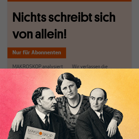
Nichts schreibt sich
von allein!
Nur für Abonnenten
MAKROSKOP analysiert
Wir verlassen die
wirtschaftspolitische
journalistische Filterblase,
Themen aus einer
in der sich viele
postkeynesianischen
eingerichtet haben. Wir
Perspektive und ist damit
öffnen Fenster und
in Deutschland einzigartig.
bringen frische Luft in die
MAKROSKOP steht für
engen und verstaubten
das große Ganze. Wir
Debattenräume.
haben einen Blick auf
Brauchen Sie auch frische
Geld, Wirtschaft und
Luft? Dann folgen Sie