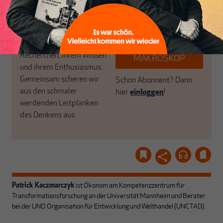
Politik, den Sie so
einfach dem Button.
woanders nicht finden.
Dabei leben wir von
unseren Autoren, ihren
ABONNIEREN SIE
Recherchen, ihrem Wissen
MAKROSKOP
und ihrem Enthusiasmus.
Gemeinsam scheren wir
Schon Abonnent? Dann
aus den schmaler
hier
einloggen
!
werdenden Leitplanken
des Denkens aus.
Patrick Kaczmarczyk
ist Ökonom am Kompetenzzentrum für
Transformationsforschung an der Universität Mannheim und Berater
bei der UNO Organisation für Entwicklung und Welthandel (UNCTAD).