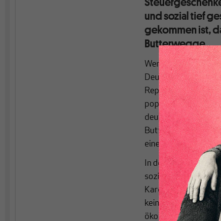
Steuergeschenke 
und sozial tief ge
gekommen ist, da
Butterwegge.
Wenn ein Werk über di
Deutschland unter d
Republik“ erscheint,
populärwissenschaftl
deutscher Zustände 
Butterwegge heißt, s
einer fundierten un
In der Tat hat sich 
sozioökonomischen Un
Kardinalproblem der 
keinen Zweifel daran,
ökonomisch determinie