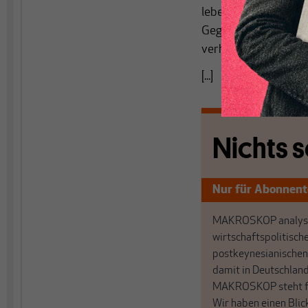
leben. Warum das so i
Gegensatz zwischen a
verhält, das wird aus
[...]
Nichts s
Nur für Abonnen
MAKROSKOP analysi
wirtschaftspolitisch
postkeynesianischen
damit in Deutschland
MAKROSKOP steht fü
Wir haben einen Blic