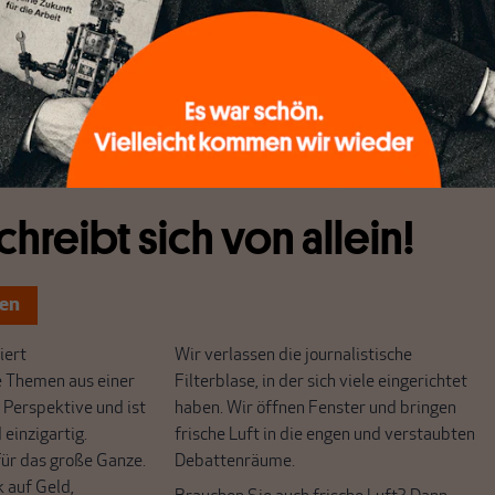
st und wie es sich mit der Ungleichheit, die sich vor allem im
rm und reich manifestiert, heute und im historischen Verlau
 unterschiedlichen Blickwinkeln ausführlich dargelegt.
chreibt sich von allein!
ten
ert
Wir verlassen die journalistische
e Themen aus einer
Filterblase, in der sich viele eingerichtet
 Perspektive und ist
haben. Wir öffnen Fenster und bringen
 einzigartig.
frische Luft in die engen und verstaubten
r das große Ganze.
Debattenräume.
k auf Geld,