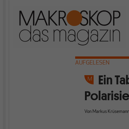
AUFGELESEN
Ein T
Polarisi
Von
Markus Krüseman