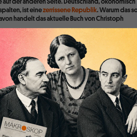
auf der anderen Seite. Deutschland, ökonomisch
spalten, ist eine
zerrissene Republik
. Warum das s
von handelt das aktuelle Buch von Christoph
e wirtschaftliche, soziale und politische Ungleichheit in
em Aufmerksamkeit heischenden Titel „Die zerrissene
 so könnte man vermuten, es handele sich hier um eine
ich aufbereitete, zugespitzte Beschreibung aktueller
bzw. Missstände. Wenn der Autor allerdings Christoph
o dürfte den meisten klar sein, dass man es als LeserIn mit
d tiefschürfenden Auseinandersetzung zu tun bekommt.
Butterwegge auf gut 400 Seiten gründlich mit der
gleichheit auseinandergesetzt, die er für das
deutschen Gesellschaft hält, und er lässt von Anfang an
 dass diese Ungleichheit 1. ganz überwiegend illegitim ist, 2.
rt ist und 3. konstitutiv für die Gesellschaft ist, in der wir