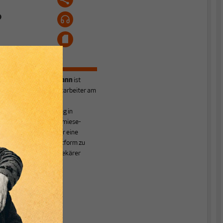
o
Markus Krüsemann
ist
Soziologe und Mitarbeiter am
Institut für
Regionalforschung in
Göttingen. Unter
miese-
Jobs.de
betreibt er eine
Informationsplattform zu
atypischer und prekärer
Beschäftigung.