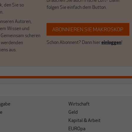
Brauchen Sie auch frische Luft? Dann
k, den Sie so
folgen Sie einfach dem Button.
n.
unseren Autoren,
hrem Wissen und
ABONNIEREN SIE MAKROSKOP
. Gemeinsam scheren
Schon Abonnent? Dann hier
einloggen
!
r werdenden
kens aus.
sgabe
Wirtschaft
e
Geld
Kapital & Arbeit
EUROpa