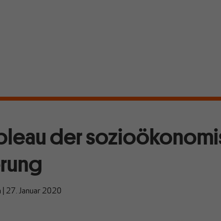
ableau der sozioökonom
erung
n
|
27. Januar 2020