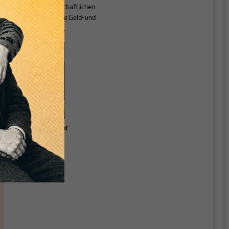
Theorie der wirtschaftlichen
Entwicklung sowie Geld- und
Währungstheorie.
Grundlagen einer
relevanten
Ökonomik