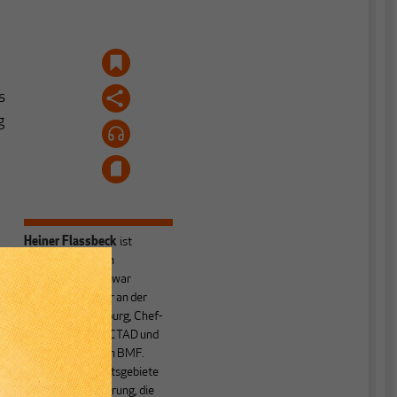
s
g
Heiner Flassbeck
ist
Mitbegründer von
MAKROSKOP.
Er war
m
Honorarprofessor an der
Universität Hamburg, Chef-
Volkswirt der UNCTAD und
Staatssekretär im BMF.
Seine Hauptarbeitsgebiete
sind die Globalisierung, die