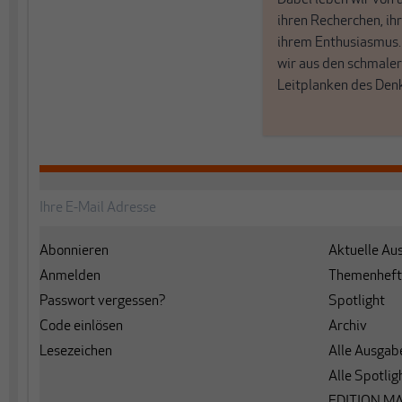
Dabei leben wir von 
ihren Recherchen, i
ihrem Enthusiasmus
wir aus den schmale
Leitplanken des Den
Abonnieren
Aktuelle Au
Anmelden
Themenheft
Passwort vergessen?
Spotlight
Code einlösen
Archiv
Lesezeichen
Alle Ausgab
Alle Spotlig