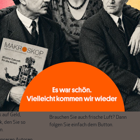
chreibt sich von allein!
ten
ert
Wir verlassen die journalistische
e Themen aus einer
Filterblase, in der sich viele eingerichtet
 Perspektive und ist
haben. Wir öffnen Fenster und bringen
 einzigartig.
frische Luft in die engen und verstaubten
r das große Ganze.
Debattenräume.
k auf Geld,
Brauchen Sie auch frische Luft? Dann
k, den Sie so
folgen Sie einfach dem Button.
n.