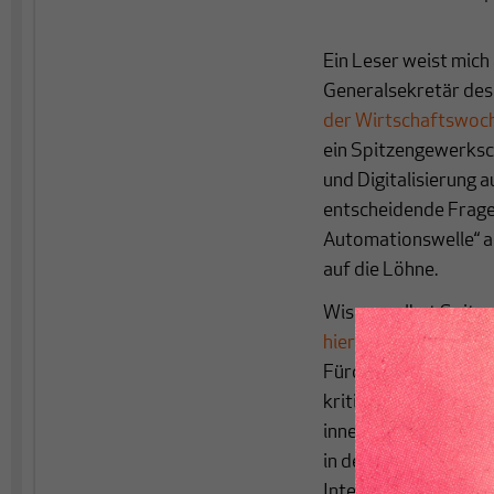
Ein Leser weist mich 
Generalsekretär des
der Wirtschaftswoc
ein Spitzengewerksch
und Digitalisierung a
entscheidende Fragen
Automationswelle“ au
auf die Löhne.
Wissen selbst Spitz
hier
gerade in drei Te
Fürchten sich selbs
kritisiert zu werden
innerhalb der Gewerk
in der Öffentlichkeit
Interessen ihrer Mitg