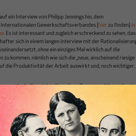
auf ein Interview von Philipp Jennings hin, dem
 Internationalen Gewerkschaftsverbandes (
hier
zu finden)
in
he
. Es ist interessant und zugleich erschreckend zu sehen, das
after sich in einem langen Interview mit der Rationalisierun
useinandersetzt, ohne ein einziges Mal wirklich auf die
 zu kommen, nämlich wie sich die „neue, anscheinend riesige
f die Produktivität der Arbeit auswirkt und, noch wichtiger,
engewerkschafter nichts über diese Zusammenhänge, die wir
ilen erläutert haben, oder wollen sie nicht darüber sprechen?
t Spitzengewerkschafter davor, vom neoliberalen Mainstrea
? Oder sind die intellektuellen Auseinandersetzungen
schaften inzwischen so arm, dass die wichtigsten Vertreter
 lieber herum schwafeln statt klar und deutlich für die
lieder einzutreten? Wie es auch ist, es ist ein Trauerspiel.