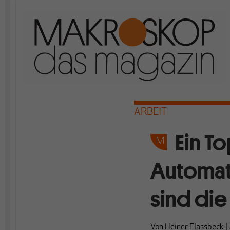
ARBEIT
Ein T
Automati
sind die
Von
Heiner Flassbeck
|