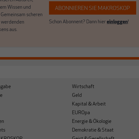
unseren Autoren,
hrem Wissen und
ABONNIEREN SIE MAKROSKOP
. Gemeinsam scheren
Schon Abonnent? Dann hier
einloggen
!
r werdenden
kens aus.
sgabe
Wirtschaft
e
Geld
Kapital & Arbeit
EUROpa
en
Energie & Ökologie
hts
Demokratie & Staat