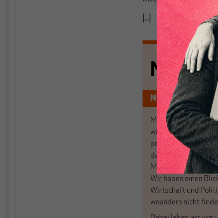
[...]
Nichts s
Nur für Abonnen
MAKROSKOP analysi
wirtschaftspolitisch
postkeynesianischen
damit in Deutschland
MAKROSKOP steht fü
Wir haben einen Blic
Wirtschaft und Politi
woanders nicht finde