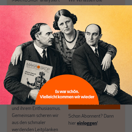
MAKROSKOP analysiert
Wir verlassen die
wirtschaftspolitische
journalistische Filterblase,
Themen aus einer
in der sich viele
postkeynesianischen
eingerichtet haben. Wir
Perspektive und ist damit
öffnen Fenster und
in Deutschland einzigartig.
bringen frische Luft in die
MAKROSKOP steht für
engen und verstaubten
das große Ganze. Wir
Debattenräume.
haben einen Blick auf
Brauchen Sie auch frische
Geld, Wirtschaft und
Luft? Dann folgen Sie
Politik, den Sie so
einfach dem Button.
woanders nicht finden.
Dabei leben wir von
unseren Autoren, ihren
ABONNIEREN SIE
Recherchen, ihrem Wissen
MAKROSKOP
und ihrem Enthusiasmus.
Gemeinsam scheren wir
Schon Abonnent? Dann
aus den schmaler
hier
einloggen
!
werdenden Leitplanken