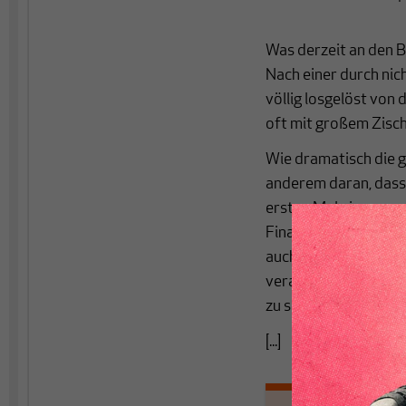
Was derzeit an den B
Nach einer durch nic
völlig losgelöst von
oft mit großem Zisch
Wie dramatisch die gl
anderem daran, dass 
ersten Mal eine nega
Finanzpolitiker diese
auch nur über Sparen
verantwortlich mache
zu schlittert.
[...]