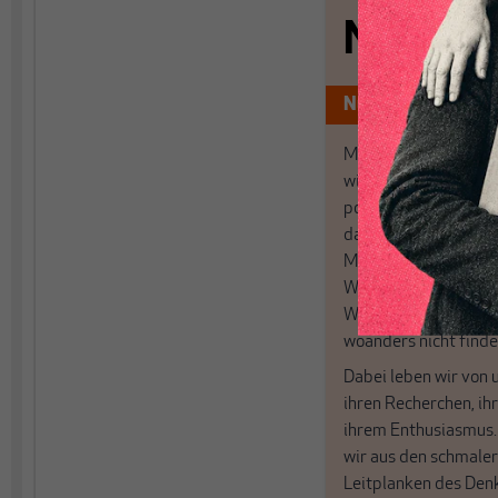
Nichts s
Nur für Abonnen
MAKROSKOP analysi
wirtschaftspolitisch
postkeynesianischen
damit in Deutschland
MAKROSKOP steht fü
Wir haben einen Blic
Wirtschaft und Politi
woanders nicht finde
Dabei leben wir von 
ihren Recherchen, i
ihrem Enthusiasmus
wir aus den schmale
Leitplanken des Den