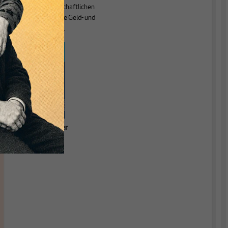
Theorie der wirtschaftlichen
Entwicklung sowie Geld- und
Währungstheorie.
Grundlagen einer
relevanten
Ökonomik