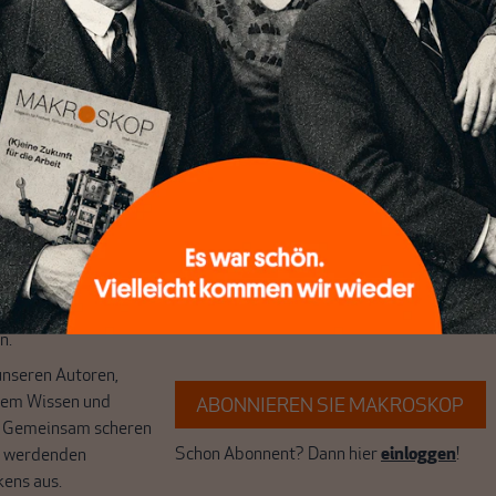
chreibt sich von allein!
ten
ert
Wir verlassen die journalistische
e Themen aus einer
Filterblase, in der sich viele eingerichtet
 Perspektive und ist
haben. Wir öffnen Fenster und bringen
 einzigartig.
frische Luft in die engen und verstaubten
r das große Ganze.
Debattenräume.
k auf Geld,
Brauchen Sie auch frische Luft? Dann
k, den Sie so
folgen Sie einfach dem Button.
n.
unseren Autoren,
hrem Wissen und
ABONNIEREN SIE MAKROSKOP
. Gemeinsam scheren
Schon Abonnent? Dann hier
einloggen
!
r werdenden
kens aus.