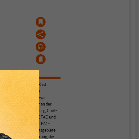
h
r
Heiner Flassbeck
ist
n
Mitbegründer von
MAKROSKOP.
Er war
Honorarprofessor an der
Universität Hamburg, Chef-
Volkswirt der UNCTAD und
Staatssekretär im BMF.
Seine Hauptarbeitsgebiete
sind die Globalisierung, die