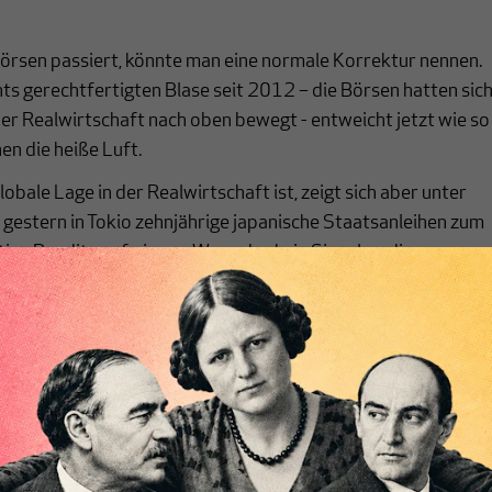
örsen passiert, könnte man eine normale Korrektur nennen.
hts gerechtfertigten Blase seit 2012 – die Börsen hatten sic
 der Realwirtschaft nach oben bewegt - entweicht jetzt wie so
en die heiße Luft.
obale Lage in der Realwirtschaft ist, zeigt sich aber unter
gestern in Tokio zehnjährige japanische Staatsanleihen zum
tive Rendite aufwiesen. Wenn das kein Signal an die
r Welt ist, dann gibt es keines mehr. Wer jetzt noch spart ode
 redet, ist ein Narr. Und es werden diese Narren sein, die ma
n muss für die Katastrophe, auf die die globale Wirtschaft