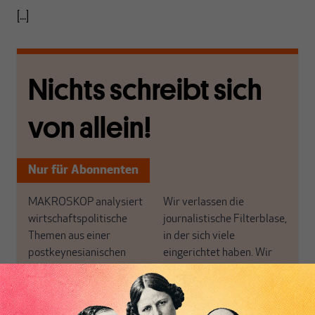
[...]
Nichts schreibt sich
von allein!
Nur für Abonnenten
MAKROSKOP analysiert
Wir verlassen die
wirtschaftspolitische
journalistische Filterblase,
Themen aus einer
in der sich viele
postkeynesianischen
eingerichtet haben. Wir
Perspektive und ist damit
öffnen Fenster und
in Deutschland einzigartig.
bringen frische Luft in die
MAKROSKOP steht für
engen und verstaubten