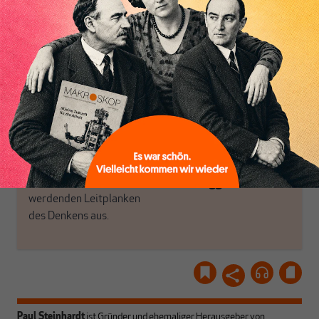
das große Ganze. Wir
Debattenräume.
haben einen Blick auf
Brauchen Sie auch frische
Geld, Wirtschaft und
Luft? Dann folgen Sie
Politik, den Sie so
einfach dem Button.
woanders nicht finden.
Dabei leben wir von
unseren Autoren, ihren
ABONNIEREN SIE
Recherchen, ihrem Wissen
MAKROSKOP
und ihrem Enthusiasmus.
Gemeinsam scheren wir
Schon Abonnent? Dann
aus den schmaler
hier
einloggen
!
werdenden Leitplanken
des Denkens aus.
Paul Steinhardt
ist Gründer und ehemaliger Herausgeber von