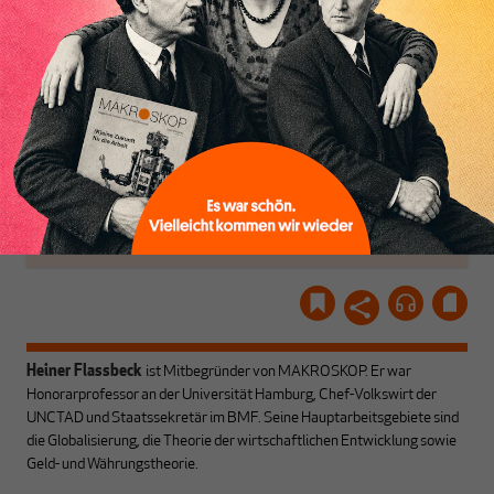
Dabei leben wir von
unseren Autoren, ihren
ABONNIEREN SIE
Recherchen, ihrem Wissen
MAKROSKOP
und ihrem Enthusiasmus.
Gemeinsam scheren wir
Schon Abonnent? Dann
aus den schmaler
hier
einloggen
!
werdenden Leitplanken
des Denkens aus.
Heiner Flassbeck
ist Mitbegründer von MAKROSKOP.
Er war
Honorarprofessor an der Universität Hamburg, Chef-Volkswirt der
UNCTAD und Staatssekretär im BMF. Seine Hauptarbeitsgebiete sind
die Globalisierung, die Theorie der wirtschaftlichen Entwicklung sowie
Geld- und Währungstheorie.