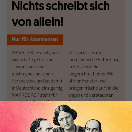
Nichts schreibt sich
von allein!
Nur für Abonnenten
MAKROSKOP analysiert
Wir verlassen die
wirtschaftspolitische
journalistische Filterblase,
Themen aus einer
in der sich viele
postkeynesianischen
eingerichtet haben. Wir
Perspektive und ist damit
öffnen Fenster und
in Deutschland einzigartig.
bringen frische Luft in die
MAKROSKOP steht für
engen und verstaubten
das große Ganze. Wir
Debattenräume.
haben einen Blick auf
Brauchen Sie auch frische
Geld, Wirtschaft und
Luft? Dann folgen Sie
Politik, den Sie so
einfach dem Button.
woanders nicht finden.