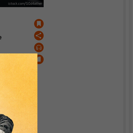
istock.com/G0d4ather
e