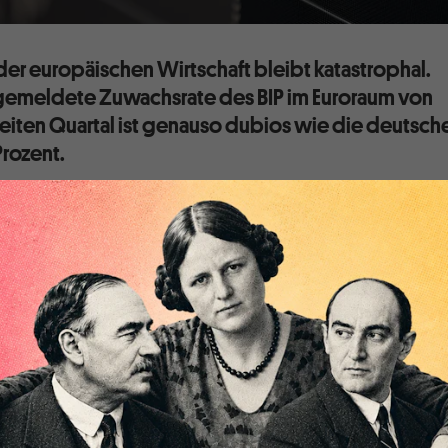
der europäischen Wirtschaft bleibt katastrophal.
 gemeldete Zuwachsrate des BIP im Euroraum von
weiten Quartal ist genauso dubios wie die deutsch
Prozent.
ion ist auch im Juni im Euroraum insgesamt praktisch
n (Abbildung 1). Deutschland verzeichnet eine ganz leichte
 und Italien erneut eine Abschwächung. Die unbestreitbare
triellen und konjunkturellen Entwicklung immer in
iner Rezession bleibt erhalten.