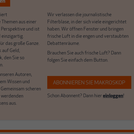
ten
ert
Wir verlassen die journalistische
e Themen aus einer
Filterblase, in der sich viele eingerichtet
 Perspektive und ist
haben. Wir öffnen Fenster und bringen
 einzigartig.
frische Luft in die engen und verstaubten
r das große Ganze.
Debattenräume.
k auf Geld,
Brauchen Sie auch frische Luft? Dann
k, den Sie so
folgen Sie einfach dem Button.
n.
unseren Autoren,
hrem Wissen und
ABONNIEREN SIE MAKROSKOP
. Gemeinsam scheren
Schon Abonnent? Dann hier
einloggen
!
r werdenden
kens aus.