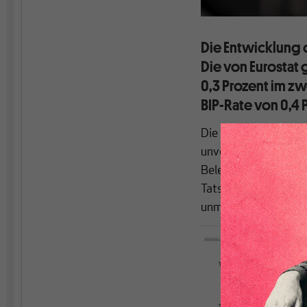
Die Entwicklung 
Die von Eurostat
0,3 Prozent im z
BIP-Rate von 0,4 
Die Industrieprodukt
unverändert gebliebe
Belebung, Frankreich
Tatsache einer indus
unmittelbarer Nähe e