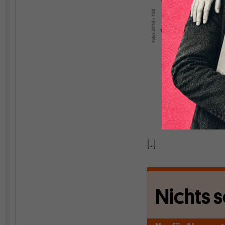
[...]
Nichts s