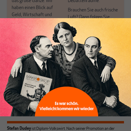
das große Ganze. Wir
Debattenräume.
haben einen Blick auf
Brauchen Sie auch frische
Geld, Wirtschaft und
Luft? Dann folgen Sie
Politik, den Sie so
einfach dem Button.
woanders nicht finden.
Dabei leben wir von
unseren Autoren, ihren
ABONNIEREN SIE
Recherchen, ihrem Wissen
MAKROSKOP
und ihrem Enthusiasmus.
Gemeinsam scheren wir
Schon Abonnent? Dann
aus den schmaler
hier
einloggen
!
werdenden Leitplanken
des Denkens aus.
Stefan Dudey
ist Diplom-Volkswirt. Nach seiner Promotion an der