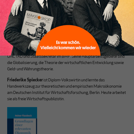
des Denkens aus.
Heiner Flassbeck
ist Mitbegründer von MAKROSKOP.
Er war
Honorarprofessor an der Universität Hamburg, Chef-Volkswirt der
UNCTAD und Staatssekretär im BMF. Seine Hauptarbeitsgebiete sind
die Globalisierung, die Theorie der wirtschaftlichen Entwicklung sowie
Geld- und Währungstheorie.
Friederike Spiecker
ist Diplom-Volkswirtin und lernte das
Handwerkszeug zur theoretischen und empirischen Makroökonomie
am Deutschen Institut für Wirtschaftsforschung, Berlin. Heute arbeitet
sie als freie Wirtschaftspublizistin.