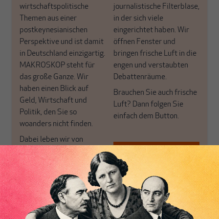
wirtschaftspolitische
journalistische Filterblase,
Themen aus einer
in der sich viele
postkeynesianischen
eingerichtet haben. Wir
Perspektive und ist damit
öffnen Fenster und
in Deutschland einzigartig.
bringen frische Luft in die
MAKROSKOP steht für
engen und verstaubten
das große Ganze. Wir
Debattenräume.
haben einen Blick auf
Brauchen Sie auch frische
Geld, Wirtschaft und
Luft? Dann folgen Sie
Politik, den Sie so
einfach dem Button.
woanders nicht finden.
Dabei leben wir von
unseren Autoren, ihren
ABONNIEREN SIE
Recherchen, ihrem Wissen
MAKROSKOP
und ihrem Enthusiasmus.
Gemeinsam scheren wir
Schon Abonnent? Dann
aus den schmaler
hier
einloggen
!
werdenden Leitplanken