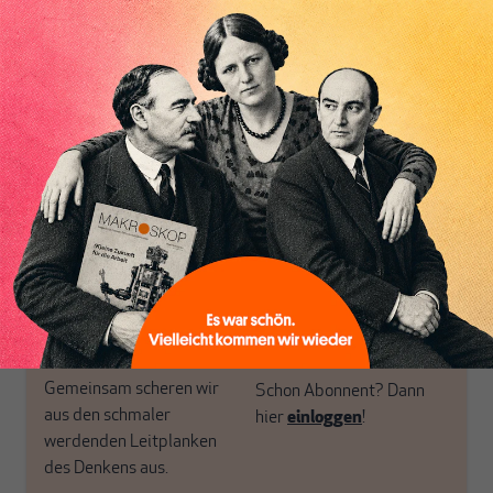
Themen aus einer
in der sich viele
postkeynesianischen
eingerichtet haben. Wir
Perspektive und ist damit
öffnen Fenster und
in Deutschland einzigartig.
bringen frische Luft in die
MAKROSKOP steht für
engen und verstaubten
das große Ganze. Wir
Debattenräume.
haben einen Blick auf
Brauchen Sie auch frische
Geld, Wirtschaft und
Luft? Dann folgen Sie
Politik, den Sie so
einfach dem Button.
woanders nicht finden.
Dabei leben wir von
unseren Autoren, ihren
ABONNIEREN SIE
Recherchen, ihrem Wissen
MAKROSKOP
und ihrem Enthusiasmus.
Gemeinsam scheren wir
Schon Abonnent? Dann
aus den schmaler
hier
einloggen
!
werdenden Leitplanken
des Denkens aus.