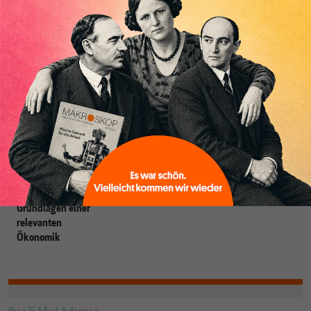
Heiner Flassbeck
ist Mitbegründer von MAKROSKOP.
Er war
Honorarprofessor an der Universität Hamburg, Chef-Volkswirt der
UNCTAD und Staatssekretär im BMF. Seine Hauptarbeitsgebiete sind
die Globalisierung, die Theorie der wirtschaftlichen Entwicklung sowie
Geld- und Währungstheorie.
Grundlagen einer
relevanten
Ökonomik