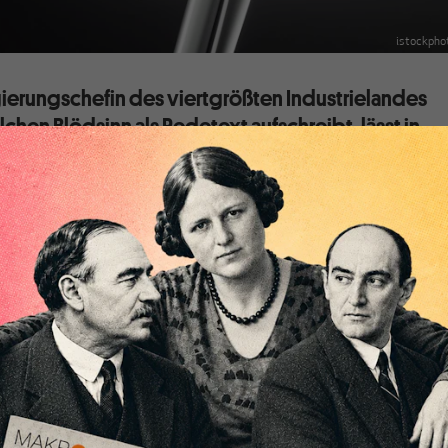
istockpho
ierungschefin des viertgrößten Industrielandes
lchen Blödsinn als Redetext aufschreibt, lässt in
 die ich nicht für möglich gehalten hätte. Das
ion in der deutschen Regierung kann ich nur als
eichnen.
 hat auf dem Sparkassentag letzte Woche
eine Reihe
hen gesagt, und wir werden noch einige kommentieren.
sie dies:
der letzten fünf Jahre zwei Worte kennengelernt, die ich
tte. Das erste war „Realwirtschaft“, als es um die Finanzkris
war „Austerität“. Bis dahin hieß das
rung“, „solides Wirtschaften“ oder „keine Schulden machen“.