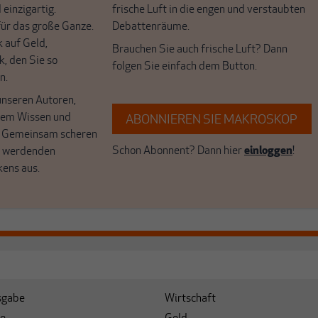
 einzigartig.
frische Luft in die engen und verstaubten
r das große Ganze.
Debattenräume.
k auf Geld,
Brauchen Sie auch frische Luft? Dann
k, den Sie so
folgen Sie einfach dem Button.
n.
unseren Autoren,
hrem Wissen und
ABONNIEREN SIE MAKROSKOP
. Gemeinsam scheren
Schon Abonnent? Dann hier
einloggen
!
r werdenden
kens aus.
sgabe
Wirtschaft