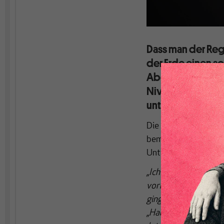
Dass man der Reg
der Erde einen so
Abgründe blicken,
Niveau der Reflex
unterirdisch bez
Die
Bundeskanzlerin
bemerkenswerter Sac
Unter anderem sagte 
„Ich habe im Verlauf 
vorher nie benutzt ha
ging. Und das zweite 
„Haushaltskonsolidie