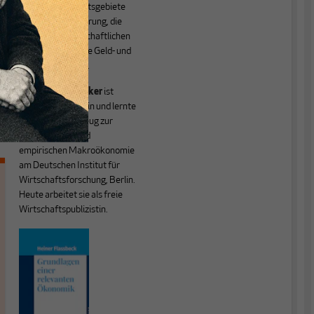
Seine Hauptarbeitsgebiete
sind die Globalisierung, die
Theorie der wirtschaftlichen
Entwicklung sowie Geld- und
Währungstheorie.
Friederike Spiecker
ist
Diplom-Volkswirtin und lernte
das Handwerkszeug zur
theoretischen und
empirischen Makroökonomie
am Deutschen Institut für
Wirtschaftsforschung, Berlin.
Heute arbeitet sie als freie
Wirtschaftspublizistin.