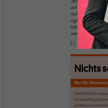
Jetzt heißt das „Aust
auf uns zukäme. Ich sa
nicht durch Austerit
irgendwann feststell
hatte, und internatio
werden kann.“
[...]
Nichts s
Nur für Abonnen
MAKROSKOP analysi
wirtschaftspolitisch
postkeynesianischen