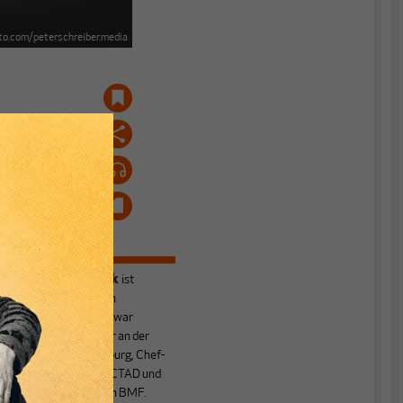
to.com/peterschreiber.media
Heiner Flassbeck
ist
Mitbegründer von
MAKROSKOP.
Er war
e
Honorarprofessor an der
Universität Hamburg, Chef-
Volkswirt der UNCTAD und
Staatssekretär im BMF.