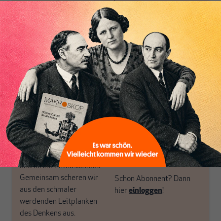
Themen aus einer
in der sich viele
postkeynesianischen
eingerichtet haben. Wir
Perspektive und ist damit
öffnen Fenster und
in Deutschland einzigartig.
bringen frische Luft in die
MAKROSKOP steht für
engen und verstaubten
das große Ganze. Wir
Debattenräume.
haben einen Blick auf
Brauchen Sie auch frische
Geld, Wirtschaft und
Luft? Dann folgen Sie
Politik, den Sie so
einfach dem Button.
woanders nicht finden.
Dabei leben wir von
unseren Autoren, ihren
ABONNIEREN SIE
Recherchen, ihrem Wissen
MAKROSKOP
und ihrem Enthusiasmus.
Gemeinsam scheren wir
Schon Abonnent? Dann
aus den schmaler
hier
einloggen
!
werdenden Leitplanken
des Denkens aus.