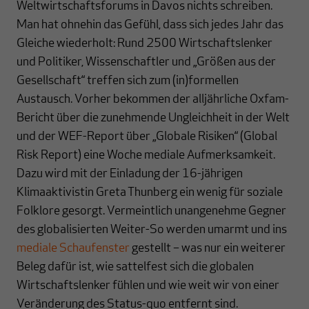
Weltwirtschaftsforums in Davos nichts schreiben.
Man hat ohnehin das Gefühl, dass sich jedes Jahr das
Gleiche wiederholt: Rund 2500 Wirtschaftslenker
und Politiker, Wissenschaftler und „Größen aus der
Gesellschaft“ treffen sich zum (in)formellen
Austausch. Vorher bekommen der alljährliche Oxfam-
Bericht über die zunehmende Ungleichheit in der Welt
und der WEF-Report über „Globale Risiken“ (Global
Risk Report) eine Woche mediale Aufmerksamkeit.
Dazu wird mit der Einladung der 16-jährigen
Klimaaktivistin Greta Thunberg ein wenig für soziale
Folklore gesorgt. Vermeintlich unangenehme Gegner
des globalisierten Weiter-So werden umarmt und ins
mediale Schaufenster
gestellt – was nur ein weiterer
Beleg dafür ist, wie sattelfest sich die globalen
Wirtschaftslenker fühlen und wie weit wir von einer
Veränderung des Status-quo entfernt sind.