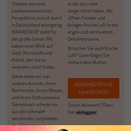
Themen aus einer
in der sich viele
postkeynesianischen
eingerichtet haben. Wir
Perspektive und ist damit
öffnen Fenster und
in Deutschland einzigartig.
bringen frische Luft in die
MAKROSKOP steht für
engen und verstaubten
das große Ganze. Wir
Debattenräume.
haben einen Blick auf
Brauchen Sie auch frische
Geld, Wirtschaft und
Luft? Dann folgen Sie
Politik, den Sie so
einfach dem Button.
woanders nicht finden.
Dabei leben wir von
unseren Autoren, ihren
ABONNIEREN SIE
Recherchen, ihrem Wissen
MAKROSKOP
und ihrem Enthusiasmus.
Gemeinsam scheren wir
Schon Abonnent? Dann
aus den schmaler
hier
einloggen
!
werdenden Leitplanken
des Denkens aus.