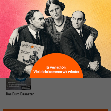
Jörg Bibow
lehrt seit 2006 am Skidmore College im US-Bundesstaat
New York mit den Schwerpunkten Internationale Finanzen,
Internationaler Handel und Europäische Integration. Er ist Mitglied des
Bretton Woods Committee in Washington, DC.
Das Euro-Desaster