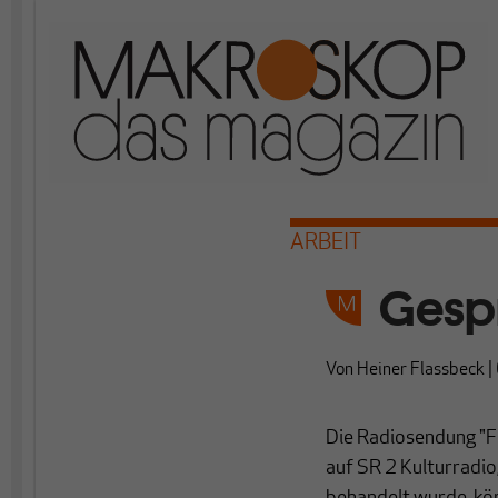
ARBEIT
Gespr
Von
Heiner Flassbeck
|
Die Radiosendung "F
auf SR 2 Kulturradio,