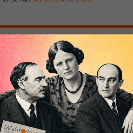
nen Sie in der
SR 2-Mediathek nachhören
.
chreibt sich von allein!
ten
ert
Wir verlassen die journalistische
e Themen aus einer
Filterblase, in der sich viele eingerichtet
 Perspektive und ist
haben. Wir öffnen Fenster und bringen
 einzigartig.
frische Luft in die engen und verstaubten
r das große Ganze.
Debattenräume.
k auf Geld,
Brauchen Sie auch frische Luft? Dann
k, den Sie so
folgen Sie einfach dem Button.
n.