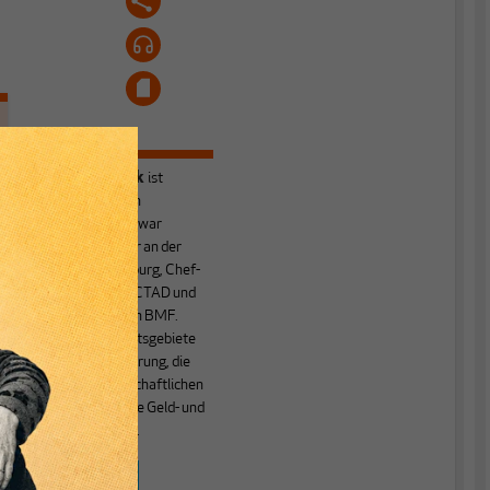
Heiner Flassbeck
ist
Mitbegründer von
MAKROSKOP.
Er war
Honorarprofessor an der
Universität Hamburg, Chef-
Volkswirt der UNCTAD und
Staatssekretär im BMF.
Seine Hauptarbeitsgebiete
sind die Globalisierung, die
Theorie der wirtschaftlichen
Entwicklung sowie Geld- und
Währungstheorie.