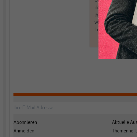
Dabei leben wir von 
ihren Recherchen, i
ihrem Enthusiasmus
wir aus den schmale
Leitplanken des Den
Abonnieren
Aktuelle Au
Anmelden
Themenheft