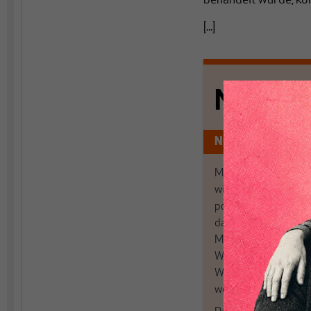
behandelt wurde, kön
[...]
Nichts s
Nur für Abonnen
MAKROSKOP analysi
wirtschaftspolitisch
postkeynesianischen
damit in Deutschland
MAKROSKOP steht fü
Wir haben einen Blic
Wirtschaft und Politi
woanders nicht finde