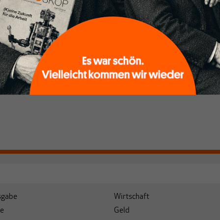
unseren Autoren,
hrem Wissen und
ABONNIEREN SIE MAKROSKOP
. Gemeinsam scheren
Schon Abonnent? Dann hier
einloggen
!
r werdenden
kens aus.
sgabe
Wirtschaft
e
Geld