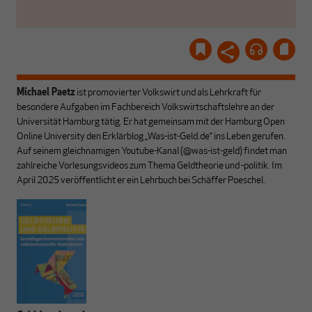
Michael Paetz
ist promovierter Volkswirt und als Lehrkraft für
besondere Aufgaben im Fachbereich Volkswirtschaftslehre an der
Universität Hamburg tätig. Er hat gemeinsam mit der Hamburg Open
Online University den Erklärblog „Was-ist-Geld.de“ ins Leben gerufen.
Auf seinem gleichnamigen Youtube-Kanal (@was-ist-geld) findet man
zahlreiche Vorlesungsvideos zum Thema Geldtheorie und -politik. Im
April 2025 veröffentlicht er ein Lehrbuch bei Schäffer Poeschel.