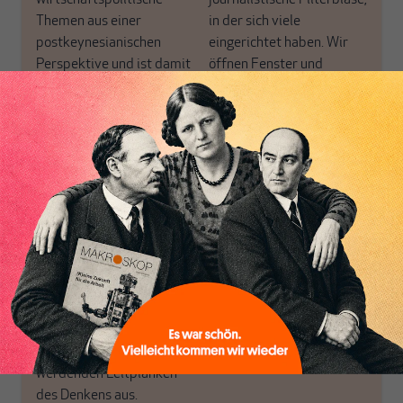
Themen aus einer
in der sich viele
postkeynesianischen
eingerichtet haben. Wir
Perspektive und ist damit
öffnen Fenster und
in Deutschland einzigartig.
bringen frische Luft in die
MAKROSKOP steht für
engen und verstaubten
das große Ganze. Wir
Debattenräume.
haben einen Blick auf
Brauchen Sie auch frische
Geld, Wirtschaft und
Luft? Dann folgen Sie
Politik, den Sie so
einfach dem Button.
woanders nicht finden.
Dabei leben wir von
unseren Autoren, ihren
ABONNIEREN SIE
Recherchen, ihrem Wissen
MAKROSKOP
und ihrem Enthusiasmus.
Gemeinsam scheren wir
Schon Abonnent? Dann
aus den schmaler
hier
einloggen
!
werdenden Leitplanken
des Denkens aus.