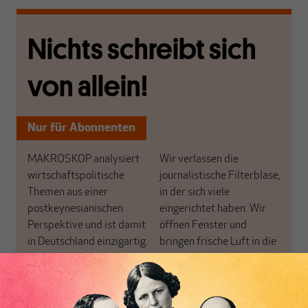
Nichts schreibt sich
von allein!
Nur für Abonnenten
MAKROSKOP analysiert
Wir verlassen die
wirtschaftspolitische
journalistische Filterblase,
Themen aus einer
in der sich viele
postkeynesianischen
eingerichtet haben. Wir
Perspektive und ist damit
öffnen Fenster und
in Deutschland einzigartig.
bringen frische Luft in die
MAKROSKOP steht für
engen und verstaubten
das große Ganze. Wir
Debattenräume.
haben einen Blick auf
Brauchen Sie auch frische