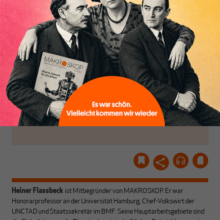
Geld, Wirtschaft und
Luft? Dann folgen Sie
Politik, den Sie so
einfach dem Button.
woanders nicht finden.
Dabei leben wir von
unseren Autoren, ihren
ABONNIEREN SIE
Recherchen, ihrem Wissen
MAKROSKOP
und ihrem Enthusiasmus.
Gemeinsam scheren wir
Schon Abonnent? Dann
aus den schmaler
hier
einloggen
!
werdenden Leitplanken
des Denkens aus.
Heiner Flassbeck
ist Mitbegründer von MAKROSKOP.
Er war
Honorarprofessor an der Universität Hamburg, Chef-Volkswirt der
UNCTAD und Staatssekretär im BMF. Seine Hauptarbeitsgebiete sind