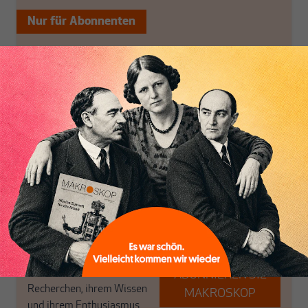
Nur für Abonnenten
MAKROSKOP analysiert
Wir verlassen die
wirtschaftspolitische
journalistische Filterblase,
Themen aus einer
in der sich viele
postkeynesianischen
eingerichtet haben. Wir
Perspektive und ist damit
öffnen Fenster und
in Deutschland einzigartig.
bringen frische Luft in die
MAKROSKOP steht für
engen und verstaubten
das große Ganze. Wir
Debattenräume.
haben einen Blick auf
Brauchen Sie auch frische
Geld, Wirtschaft und
Luft? Dann folgen Sie
Politik, den Sie so
einfach dem Button.
woanders nicht finden.
Dabei leben wir von
unseren Autoren, ihren
ABONNIEREN SIE
Recherchen, ihrem Wissen
MAKROSKOP
und ihrem Enthusiasmus.