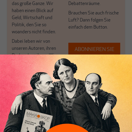
das große Ganze. Wir
Debattenräume.
haben einen Blick auf
Brauchen Sie auch frische
Geld, Wirtschaft und
Luft? Dann folgen Sie
Politik, den Sie so
einfach dem Button.
woanders nicht finden.
Dabei leben wir von
unseren Autoren, ihren
ABONNIEREN SIE
Recherchen, ihrem Wissen
MAKROSKOP
und ihrem Enthusiasmus.
Gemeinsam scheren wir
Schon Abonnent? Dann
aus den schmaler
hier
einloggen
!
werdenden Leitplanken
des Denkens aus.