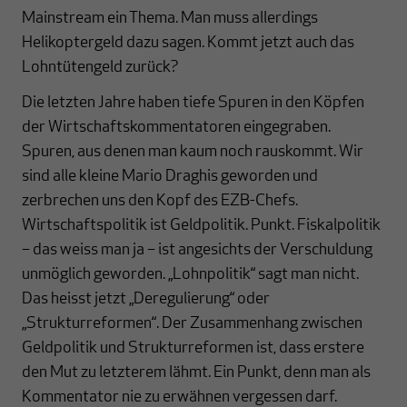
Mainstream ein Thema. Man muss allerdings
Helikoptergeld dazu sagen. Kommt jetzt auch das
Lohntütengeld zurück?
Die letzten Jahre haben tiefe Spuren in den Köpfen
der Wirtschaftskommentatoren eingegraben.
Spuren, aus denen man kaum noch rauskommt. Wir
sind alle kleine Mario Draghis geworden und
zerbrechen uns den Kopf des EZB-Chefs.
Wirtschaftspolitik ist Geldpolitik. Punkt. Fiskalpolitik
– das weiss man ja – ist angesichts der Verschuldung
unmöglich geworden. „Lohnpolitik“ sagt man nicht.
Das heisst jetzt „Deregulierung“ oder
„Strukturreformen“. Der Zusammenhang zwischen
Geldpolitik und Strukturreformen ist, dass erstere
den Mut zu letzterem lähmt. Ein Punkt, denn man als
Kommentator nie zu erwähnen vergessen darf.