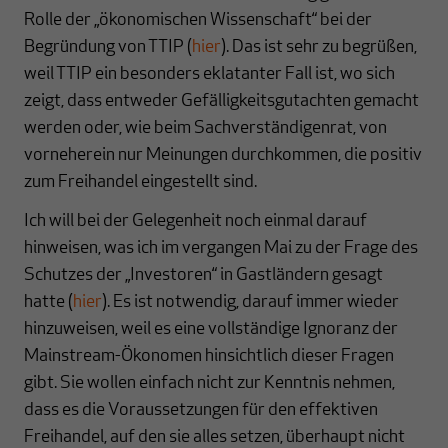
Rolle der „ökonomischen Wissenschaft“ bei der
Begründung von TTIP (
hier
). Das ist sehr zu begrüßen,
weil TTIP ein besonders eklatanter Fall ist, wo sich
zeigt, dass entweder Gefälligkeitsgutachten gemacht
werden oder, wie beim Sachverständigenrat, von
vorneherein nur Meinungen durchkommen, die positiv
zum Freihandel eingestellt sind.
Ich will bei der Gelegenheit noch einmal darauf
hinweisen, was ich im vergangen Mai zu der Frage des
Schutzes der „Investoren“ in Gastländern gesagt
hatte (
hier
). Es ist notwendig, darauf immer wieder
hinzuweisen, weil es eine vollständige Ignoranz der
Mainstream-Ökonomen hinsichtlich dieser Fragen
gibt. Sie wollen einfach nicht zur Kenntnis nehmen,
dass es die Voraussetzungen für den effektiven
Freihandel, auf den sie alles setzen, überhaupt nicht